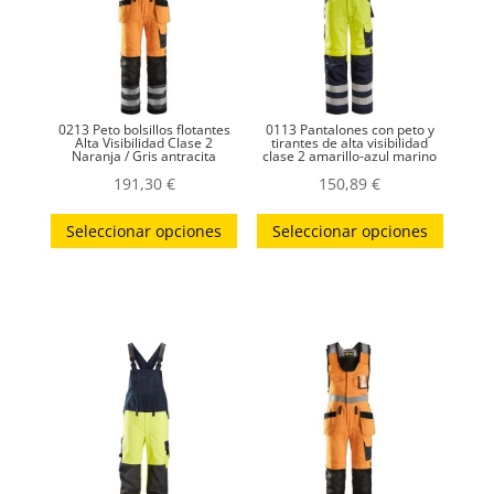
0213 Peto bolsillos flotantes
0113 Pantalones con peto y
Alta Visibilidad Clase 2
tirantes de alta visibilidad
Naranja / Gris antracita
clase 2 amarillo-azul marino
191,30
€
150,89
€
Este
Este
Seleccionar opciones
Seleccionar opciones
producto
produc
tiene
tiene
múltiples
múltip
variantes.
variant
Las
Las
opciones
opcion
se
se
pueden
puede
elegir
elegir