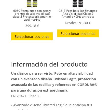
en
en
la
la
6060 Pantalones con peto y
0213 Peto bolsillos flotantes
página
página
tirantes de alta visibilidad
Alta Visibilidad Clase 2
clase 2 ProtecWork amarillo-
Amarillo / Gris antracita
azul marino
de
de
Desde:
191,30
€
399,18
€
producto
produc
Este
Este
Seleccionar opciones
produc
Seleccionar opciones
producto
tiene
tiene
múltip
múltiples
variant
variantes.
Las
Información del producto
Las
opcion
opciones
Un clásico para ser visto. Peto en alta visibilidad
se
se
con un avanzado diseño Twisted Leg™, protección
puede
pueden
avanzada de las rodillas y refuerzos en CORDURA®
elegir
elegir
para una duración extraordinaria.
en
en
EN 20471 Clase 2.
la
la
• Avanzado diseño Twisted Leg™ que anticipa tus
página
página