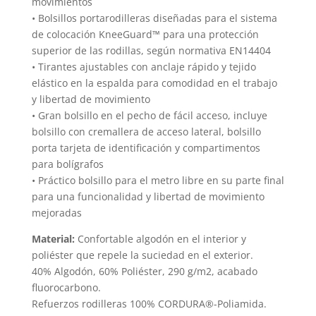
movimientos
de
de
• Bolsillos portarodilleras diseñadas para el sistema
produc
producto
de colocación KneeGuard™ para una protección
superior de las rodillas, según normativa EN14404
• Tirantes ajustables con anclaje rápido y tejido
elástico en la espalda para comodidad en el trabajo
y libertad de movimiento
• Gran bolsillo en el pecho de fácil acceso, incluye
bolsillo con cremallera de acceso lateral, bolsillo
porta tarjeta de identificación y compartimentos
para bolígrafos
• Práctico bolsillo para el metro libre en su parte final
para una funcionalidad y libertad de movimiento
mejoradas
Material:
Confortable algodón en el interior y
poliéster que repele la suciedad en el exterior.
40% Algodón, 60% Poliéster, 290 g/m2, acabado
fluorocarbono.
Refuerzos rodilleras 100% CORDURA®-Poliamida.