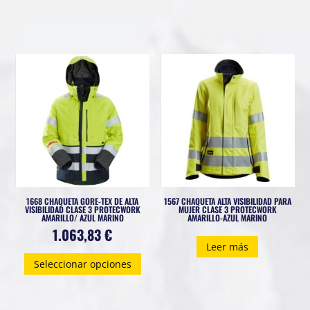
tiene
múltiples
variantes.
Las
opciones
se
pueden
elegir
en
la
página
1668 CHAQUETA GORE-TEX DE ALTA
1567 CHAQUETA ALTA VISIBILIDAD PARA
de
VISIBILIDAD CLASE 3 PROTECWORK
MUJER CLASE 3 PROTECWORK
AMARILLO/ AZUL MARINO
AMARILLO-AZUL MARINO
producto
1.063,83
€
Leer más
Este
Seleccionar opciones
producto
tiene
múltiples