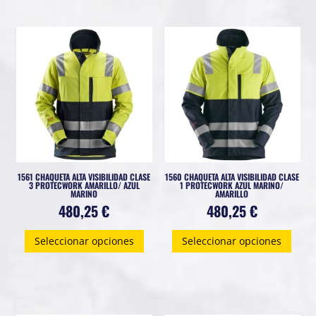
variantes.
Las
opciones
se
pueden
elegir
en
la
página
1561 CHAQUETA ALTA VISIBILIDAD CLASE
1560 CHAQUETA ALTA VISIBILIDAD CLASE
de
3 PROTECWORK AMARILLO/ AZUL
1 PROTECWORK AZUL MARINO/
MARINO
AMARILLO
producto
480,25
€
480,25
€
Este
Este
Seleccionar opciones
Seleccionar opciones
producto
prod
tiene
tiene
múltiples
múlti
variantes.
varia