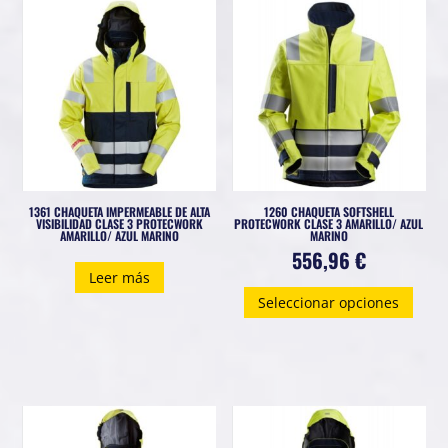
Las
Las
opciones
opci
se
se
pueden
pued
elegir
elegi
en
en
la
la
página
pági
1361 CHAQUETA IMPERMEABLE DE ALTA
1260 CHAQUETA SOFTSHELL
de
de
VISIBILIDAD CLASE 3 PROTECWORK
PROTECWORK CLASE 3 AMARILLO/ AZUL
AMARILLO/ AZUL MARINO
MARINO
producto
prod
556,96
€
Leer más
Este
Seleccionar opciones
prod
tiene
múlti
varia
Las
opci