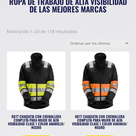
ROPA DE TRABAJO DE ALTA VISIBILIDAD
DE LAS MEJORES MARCAS
Ordenado
Mostrando 1–20 de 118 resultados
por
los
últimos
8077 CHAQUETA CON CREMALLERA
8077 CHAQUETA CON CREMALLERA
COMPLETA PARA MUJER DE ALTA
COMPLETA PARA MUJER DE ALTA
VISIBILIDAD CLASE 1 COLOR AMARILLO/
VISIBILIDAD CLASE 1 COLOR NARANJA/
NEGRO
NEGRO