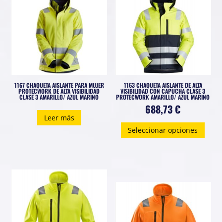
se
pued
elegi
en
la
pági
1167 CHAQUETA AISLANTE PARA MUJER
1163 CHAQUETA AISLANTE DE ALTA
de
PROTECWORK DE ALTA VISIBILIDAD
VISIBILIDAD CON CAPUCHA CLASE 3
CLASE 3 AMARILLO/ AZUL MARINO
PROTECWORK AMARILLO/ AZUL MARINO
prod
688,73
€
Leer más
Este
Seleccionar opciones
prod
tiene
múlti
varia
Las
opci
se