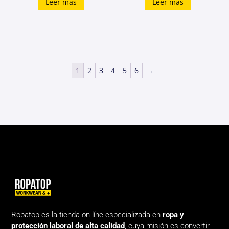
Leer más
Leer más
1
2
3
4
5
6
→
Ropatop es la tienda on-líne especializada en
ropa y
protección laboral de alta calidad
, cuya misión es convertir