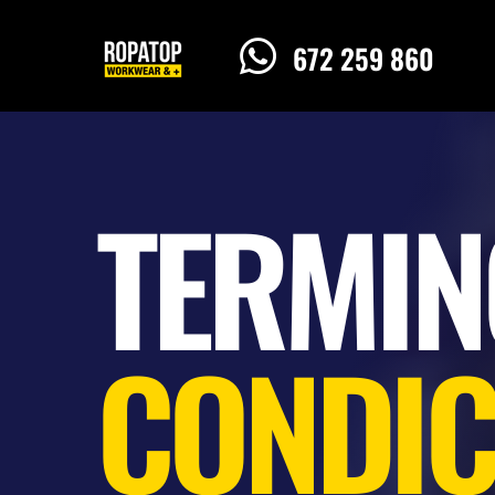

672 259 860
TERMIN
CONDIC