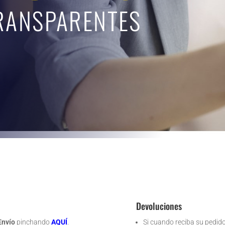
RANSPARENTES
Devoluciones
Envío
pinchando
AQUÍ
.
Si cuando reciba su pedido