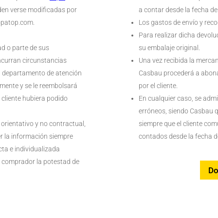
den verse modificadas por
a contar desde la fecha de
opatop.com.
Los gastos de envío y reco
Para realizar dicha devolu
d o parte de sus
su embalaje original.
ncurran circunstancias
Una vez recibida la mercan
 el departamento de atención
Casbau procederá a abona
amente y se le reembolsará
por el cliente.
l cliente hubiera podido
En cualquier caso, se admi
erróneos, siendo Casbau q
 orientativo y no contractual,
siempre que el cliente com
r la información siempre
contados desde la fecha de
ta e individualizada
l comprador la potestad de
Do