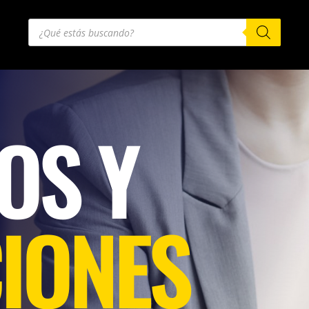
Búsqueda
de
productos
OS Y
IONES