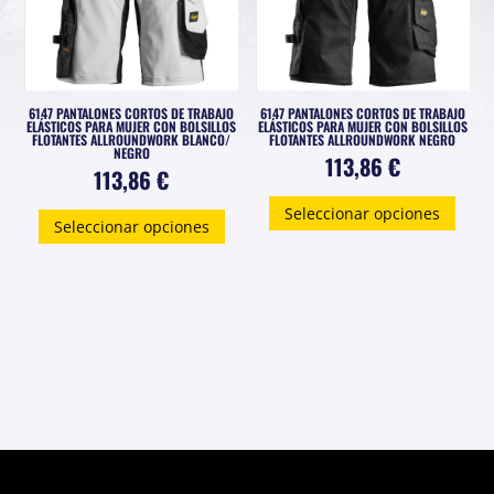
6147 PANTALONES CORTOS DE TRABAJO
6147 PANTALONES CORTOS DE TRABAJO
ELÁSTICOS PARA MUJER CON BOLSILLOS
ELÁSTICOS PARA MUJER CON BOLSILLOS
FLOTANTES ALLROUNDWORK BLANCO/
FLOTANTES ALLROUNDWORK NEGRO
NEGRO
113,86
€
113,86
€
Este
Este
Seleccionar opciones
prod
Seleccionar opciones
producto
tiene
tiene
múlti
múltiples
varia
variantes.
Las
Las
opci
opciones
se
se
pued
pueden
elegi
elegir
en
en