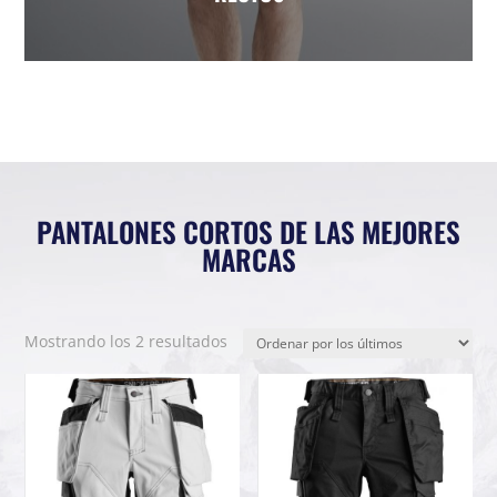
PANTALONES CORTOS DE LAS MEJORES
MARCAS
Ordenado
Mostrando los 2 resultados
por
los
últimos