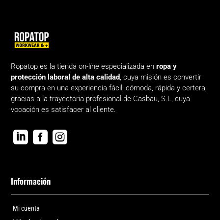
la
la
pági
página
de
de
prod
producto
Ropatop es la tienda on-líne especializada en
ropa y
protección laboral de alta calidad
, cuya misión es convertir
su compra en una experiencia fácil, cómoda, rápida y certera,
gracias a la trayectoria profesional de Casbau, S.L, cuya
vocación es satisfacer al cliente.



Información
Mi cuenta