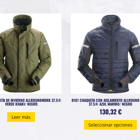
ETA DE INVIERNO ALLROUNDWORK 37.5®
8101 CHAQUETA CON AISLAMIENTO ALLROUN
VERDE KHAKI/ NEGRO
37.5® AZUL MARINO/ NEGRO
130,32
€
Leer más
E
Seleccionar opciones
p
t