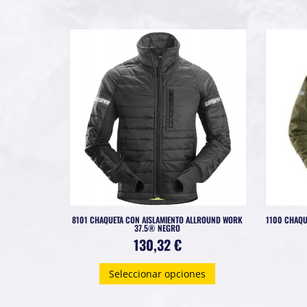
8101 CHAQUETA CON AISLAMIENTO ALLROUND WORK
1100 CHAQU
37.5® NEGRO
130,32
€
Este
Seleccionar opciones
producto
tiene