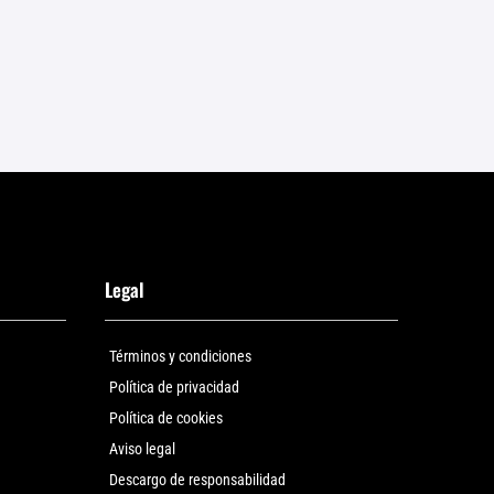
ariantes.
variantes.
as
Las
pciones
opciones
e
se
ueden
pueden
legir
elegir
n
en
a
la
ágina
página
e
Legal
de
roducto
producto
Términos y condiciones
Política de privacidad
Política de cookies
Aviso legal
Descargo de responsabilidad