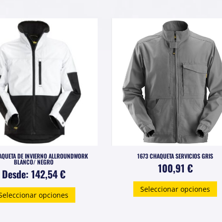
m
v
L
o
s
p
e
e
l
p
d
p
AQUETA DE INVIERNO ALLROUNDWORK
1673 CHAQUETA SERVICIOS GRIS
BLANCO/ NEGRO
100,91
€
Desde:
142,54
€
E
Este
Seleccionar opciones
p
Seleccionar opciones
producto
t
tiene
m