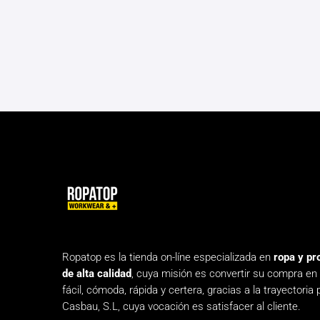
variantes.
Las
opciones
se
pueden
elegir
en
la
página
de
producto
Ropatop es la tienda on-líne especializada en
ropa y pr
de alta calidad
, cuya misión es convertir su compra en
fácil, cómoda, rápida y certera, gracias a la trayectoria 
Casbau, S.L, cuya vocación es satisfacer al cliente.