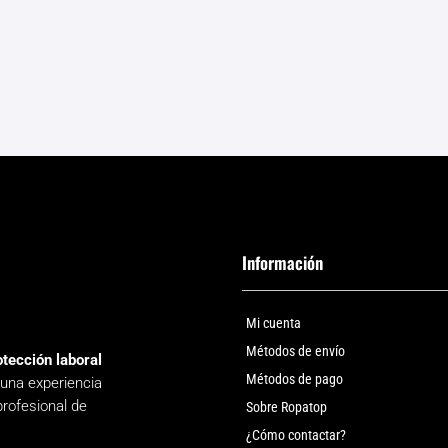
v
variantes.
L
Las
o
opciones
s
se
p
pueden
e
elegir
e
en
l
la
p
página
d
Información
de
p
producto
Mi cuenta
Métodos de envío
otección laboral
Métodos de pago
 una experiencia
profesional de
Sobre Ropatop
¿Cómo contactar?