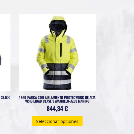
 37.5®
1860 PARKA CON AISLAMIENTO PROTECWORK DE ALTA
VISIBILIDAD CLASE 3 AMARILLO-AZUL MARINO
844,34
€
Este
Seleccionar opciones
producto
tiene