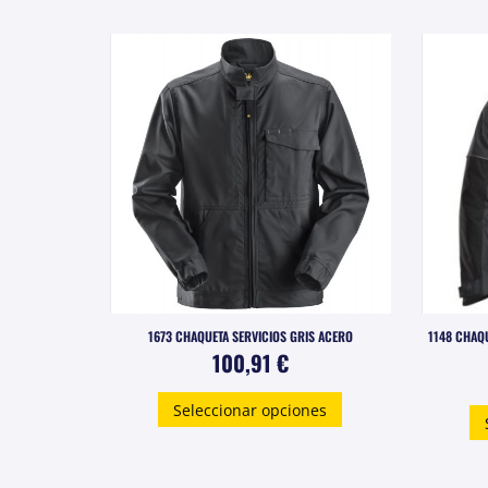
variantes.
Las
opciones
se
pueden
elegir
en
la
página
de
producto
1673 CHAQUETA SERVICIOS GRIS ACERO
1148 CHAQ
100,91
€
Este
Seleccionar opciones
producto
tiene
múltiples