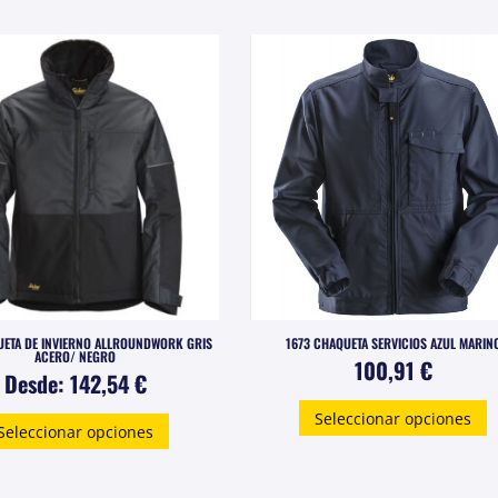
múltiples
v
variantes.
L
Las
o
opciones
s
se
p
pueden
e
elegir
e
en
l
la
p
página
d
de
p
producto
UETA DE INVIERNO ALLROUNDWORK GRIS
1673 CHAQUETA SERVICIOS AZUL MARIN
ACERO/ NEGRO
100,91
€
Desde:
142,54
€
E
Este
Seleccionar opciones
p
Seleccionar opciones
producto
t
tiene
m
múltiples