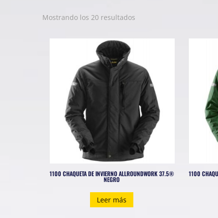
Ordenado
Mostrando los 20 resultados
por
los
últimos
1100 CHAQUETA DE INVIERNO ALLROUNDWORK 37.5®
1100 CHAQU
NEGRO
Leer más