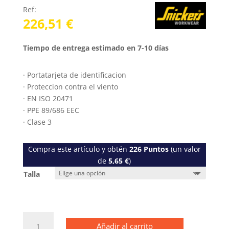
Ref:
226,51
€
Tiempo de entrega estimado en 7-10 días
· Portatarjeta de identificacion
· Proteccion contra el viento
· EN ISO 20471
· PPE 89/686 EEC
· Clase 3
Compra este artículo y obtén
226
Puntos
(un valor
de
5,65
€
)
Talla
1130
Añadir al carrito