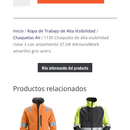
Chaqueta
de
alta
visibilidad
clase
Inicio
/
Ropa de Trabajo de Alta Visibilidad
/
3
Chaquetas AV
/ 1130 Chaqueta de alta visibilidad
con
clase 3 con aislamiento 37.5® AllroundWork
aislamiento
amarillo/ gris acero
37.5®
AllroundWork
amarillo/
Más información del producto
gris
acero
Productos relacionados
cantidad