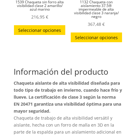
página
1539 Chaqueta sin forro alta
1132 Chaqueta con
página
visibilidad clase 2 amarillo/
aislamiento 37.5®
azul marino
impermeable de alta
de
visibilidad clase 3 naranja/
de
216,95
€
negro
produc
producto
367,48
€
Este
Seleccionar opciones
Este
producto
Seleccionar opciones
produc
tiene
tiene
múltiples
múltip
variantes.
variant
Las
Información del producto
Las
opciones
opcion
se
Chaqueta aislante de alta visibilidad diseñada para
se
pueden
todo tipo de trabajo en invierno, cuando hace frío y
puede
elegir
llueve. La certificación de clase 3 según la norma
elegir
en
EN 20471 garantiza una visibilidad óptima para una
en
mayor seguridad.
la
Chaqueta de trabajo de alta visibilidad versátil y
la
página
aislante, hecha con un forro de malla en 3D en la
página
de
parte de la espalda para un aislamiento adicional en
de
producto