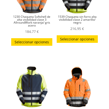
1230 Chaqueta Softshell de
1539 Chaqueta sin forro alta
alta visibilidad clase 3
visibilidad clase 2 amarillo/
AllroundWork naranja/ gris
negro
acero
216,95
€
184,77
€
Este
Este
Seleccionar opciones
produc
Seleccionar opciones
producto
tiene
tiene
múltip
múltiples
variant
variantes.
Las
Las
opcion
opciones
se
se
puede
pueden
elegir
elegir
en
en
la
la