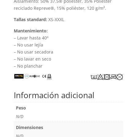
Aislamiento: 50% 37.5® poliéster, 35% Poliéster
reciclado Repreve®, 15% poliéster, 120 g/m².
Tallas standard:
XS-XXXL
Mantenimiento:
– Lavar hasta 40º
– No usar lejía
– No usar secadora
– No lavar en seco
– No planchar
Información adicional
Peso
N/D
Dimensiones
N/D