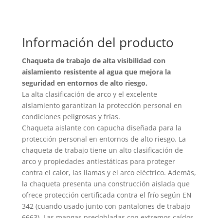
tiene
múltiples
variantes.
Información del producto
Las
opciones
Chaqueta de trabajo de alta visibilidad con
se
aislamiento resistente al agua que mejora la
pueden
seguridad en entornos de alto riesgo.
elegir
La alta clasificación de arco y el excelente
en
aislamiento garantizan la protección personal en
condiciones peligrosas y frías.
la
Chaqueta aislante con capucha diseñada para la
página
protección personal en entornos de alto riesgo. La
de
chaqueta de trabajo tiene un alto clasificación de
producto
arco y propiedades antiestáticas para proteger
contra el calor, las llamas y el arco eléctrico. Además,
la chaqueta presenta una construcción aislada que
ofrece protección certificada contra el frío según EN
342 (cuando usado junto con pantalones de trabajo
6663). Las mangas predobladas con extremos caídos