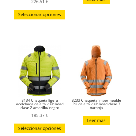
226,51
€
Este
Seleccionar opciones
producto
tiene
múltiples
variantes.
Las
opciones
se
pueden
elegir
en
la
8134 Chaqueta ligera
8233 Chaqueta impermeable
página
acolchada de alta visibilidad
PU de alta visibilidad clase 3
clase 2 amarillo/ negro
naranja
de
185,37
€
producto
Leer más
Este
Seleccionar opciones
producto