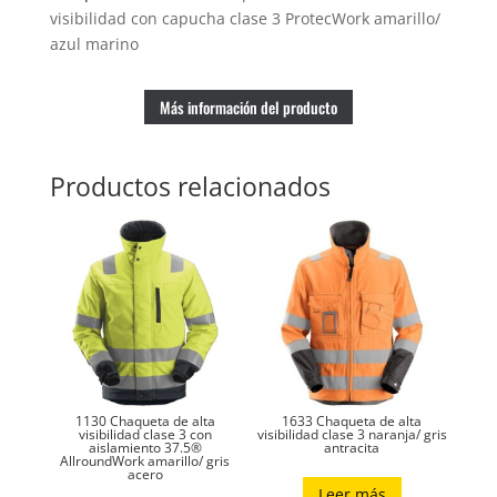
capucha
visibilidad con capucha clase 3 ProtecWork amarillo/
clase
azul marino
3
ProtecWork
amarillo/
Más información del producto
azul
marino
Productos relacionados
cantidad
1130 Chaqueta de alta
1633 Chaqueta de alta
visibilidad clase 3 con
visibilidad clase 3 naranja/ gris
aislamiento 37.5®
antracita
AllroundWork amarillo/ gris
acero
Leer más