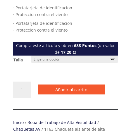
· Portatarjeta de identificacion
· Proteccion contra el viento
· Portatarjeta de identificacion
· Proteccion contra el viento
Compra este artículo y obtén
688
Puntos
(un valor
de
17,20
€
)
Talla
1163
Añadir al carrito
Chaqueta
aislante
de
alta
visibilidad
Inicio
/
Ropa de Trabajo de Alta Visibilidad
/
con
Chaquetas AV
/ 1163 Chaqueta aislante de alta