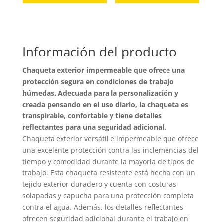
tiene
tiene
múltiples
múltip
variantes.
variant
Información del producto
Las
Las
opciones
opcion
Chaqueta exterior impermeable que ofrece una
se
se
protección segura en condiciones de trabajo
pueden
puede
húmedas. Adecuada para la personalización y
elegir
elegir
creada pensando en el uso diario, la chaqueta es
en
en
transpirable, confortable y tiene detalles
reflectantes para una seguridad adicional.
la
la
Chaqueta exterior versátil e impermeable que ofrece
página
página
una excelente protección contra las inclemencias del
de
de
tiempo y comodidad durante la mayoría de tipos de
producto
produc
trabajo. Esta chaqueta resistente está hecha con un
tejido exterior duradero y cuenta con costuras
solapadas y capucha para una protección completa
contra el agua. Además, los detalles reflectantes
ofrecen seguridad adicional durante el trabajo en