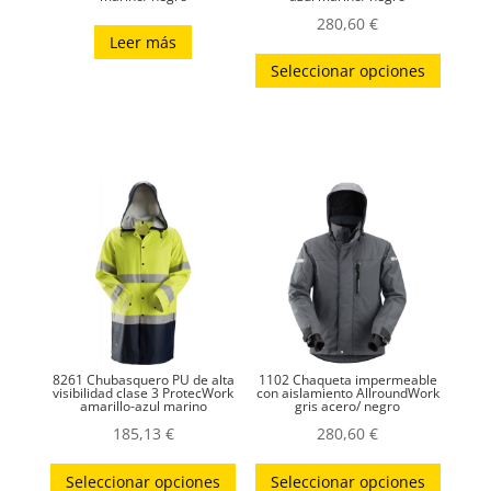
280,60
€
Leer más
Este
Seleccionar opciones
produc
tiene
múltip
variant
Las
opcion
se
puede
elegir
en
la
8261 Chubasquero PU de alta
1102 Chaqueta impermeable
página
visibilidad clase 3 ProtecWork
con aislamiento AllroundWork
amarillo-azul marino
gris acero/ negro
de
185,13
€
280,60
€
produc
Este
Este
Seleccionar opciones
Seleccionar opciones
producto
produc