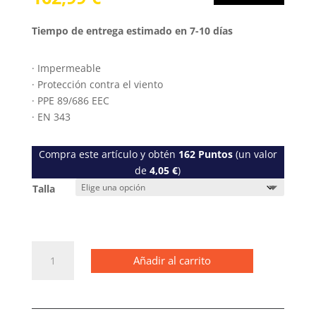
Tiempo de entrega estimado en 7-10 días
· Impermeable
· Protección contra el viento
· PPE 89/686 EEC
· EN 343
Compra este artículo y obtén
162
Puntos
(un valor
de
4,05
€
)
Talla
1303
Añadir al carrito
Chaqueta
impermeable
AllroundWork
negro/