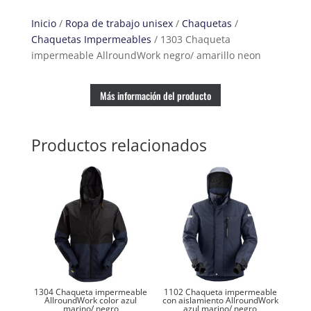
amarillo
Inicio
/
Ropa de trabajo unisex
/
Chaquetas
/
neon
Chaquetas Impermeables
/ 1303 Chaqueta
cantidad
impermeable AllroundWork negro/ amarillo neon
Más información del producto
Productos relacionados
1304 Chaqueta impermeable
1102 Chaqueta impermeable
AllroundWork color azul
con aislamiento AllroundWork
marino/ negro
azul marino/ negro