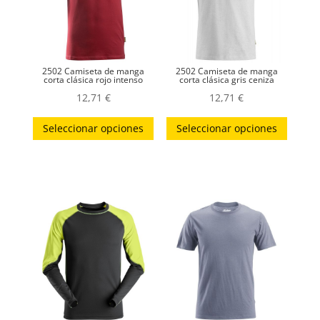
2502 Camiseta de manga
2502 Camiseta de manga
corta clásica rojo intenso
corta clásica gris ceniza
12,71
€
12,71
€
Este
Este
Seleccionar opciones
Seleccionar opciones
producto
produc
tiene
tiene
múltiples
múltip
variantes.
variant
Las
Las
opciones
opcion
se
se
pueden
puede
elegir
elegir
en
en
la
la