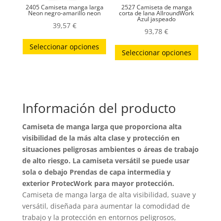
2405 Camiseta manga larga
2527 Camiseta de manga
página
página
Neon negro-amarillo neon
corta de lana AllroundWork
Azul jaspeado
39,57
€
de
de
93,78
€
Este
producto
produc
Este
Seleccionar opciones
producto
Seleccionar opciones
produc
tiene
tiene
múltiples
múltip
variantes.
variant
Las
Información del producto
Las
opciones
opcion
Camiseta de manga larga que proporciona alta
se
se
visibilidad de la más alta clase y protección en
pueden
puede
situaciones peligrosas ambientes o áreas de trabajo
elegir
elegir
de alto riesgo. La camiseta versátil se puede usar
en
en
sola o debajo Prendas de capa intermedia y
la
exterior ProtecWork para mayor protección.
la
página
Camiseta de manga larga de alta visibilidad, suave y
página
de
versátil, diseñada para aumentar la comodidad de
de
producto
trabajo y la protección en entornos peligrosos,