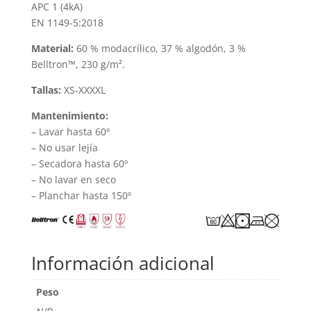
APC 1 (4kA)
EN 1149-5:2018
Material:
60 % modacrílico, 37 % algodón, 3 %
Belltron™, 230 g/m².
Tallas:
XS-XXXXL
Mantenimiento:
– Lavar hasta 60º
– No usar lejía
– Secadora hasta 60º
– No lavar en seco
– Planchar hasta 150º
Información adicional
Peso