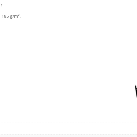
ar
, 185 g/m².