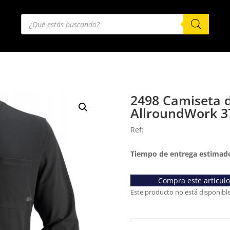
Búsqueda
de
productos
2498 Camiseta 
AllroundWork 3
Ref:
Tiempo de entrega estimado
Compra este artícul
Este producto no está disponibl