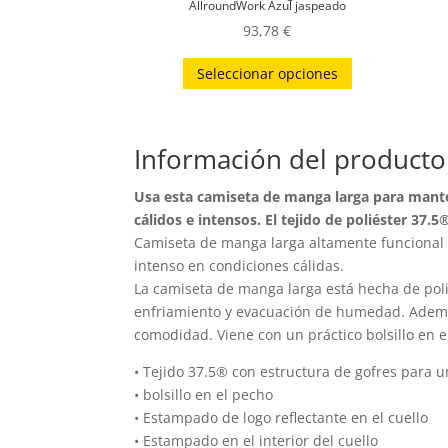
AllroundWork Azul jaspeado
93,78
€
Este
Seleccionar opciones
producto
tiene
múltiples
Información del producto
variantes.
Las
Usa esta camiseta de manga larga para mante
opciones
cálidos e intensos. El tejido de poliéster 37
se
Camiseta de manga larga altamente funcional 
pueden
intenso en condiciones cálidas.
La camiseta de manga larga está hecha de poli
elegir
enfriamiento y evacuación de humedad. Además
en
comodidad. Viene con un práctico bolsillo en e
la
página
• Tejido 37.5® con estructura de gofres para 
de
• bolsillo en el pecho
• Estampado de logo reflectante en el cuello
producto
• Estampado en el interior del cuello