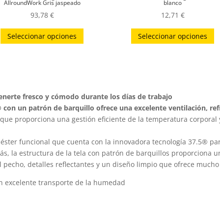
AllroundWork Gris jaspeado
blanco
93,78
€
12,71
€
Este
E
Seleccionar opciones
Seleccionar opciones
producto
p
tiene
t
múltiples
m
variantes.
v
Las
L
nerte fresco y cómodo durante los días de trabajo
opciones
o
.5® con un patrón de barquillo ofrece una excelente ventilación, r
se
s
que proporciona una gestión eficiente de la temperatura corporal
pueden
p
éster funcional que cuenta con la innovadora tecnología 37.5® par
elegir
el
, la estructura de la tela con patrón de barquillos proporciona 
en
e
l pecho, detalles reflectantes y un diseño limpio que ofrece mucho 
la
la
página
p
un excelente transporte de la humedad
de
d
producto
p