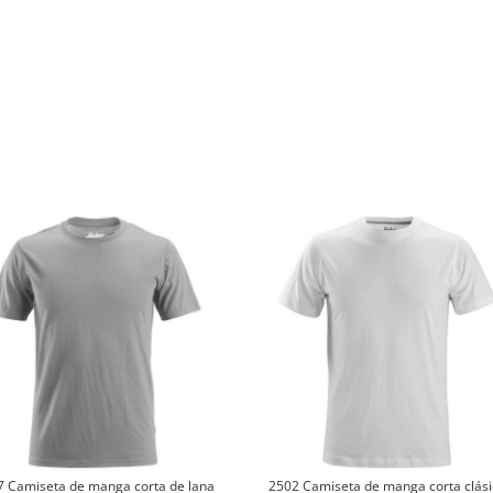
7 Camiseta de manga corta de lana
2502 Camiseta de manga corta clási