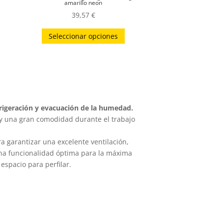
amarillo neon
39,57
€
ste
Este
Seleccionar opciones
roducto
producto
iene
tiene
últiples
múltiples
ariantes.
variantes.
as
Las
pciones
opciones
efrigeración y evacuación de la humedad.
e
se
 y una gran comodidad durante el trabajo
ueden
pueden
a garantizar una excelente ventilación,
egir
elegir
una funcionalidad óptima para la máxima
n
en
espacio para perfilar.
la
ágina
página
e
de
roducto
producto