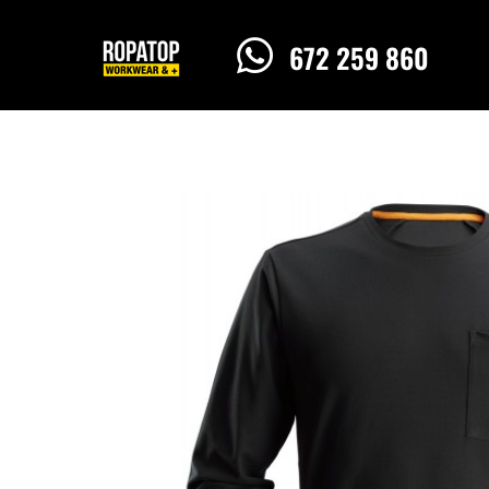

672 259 860