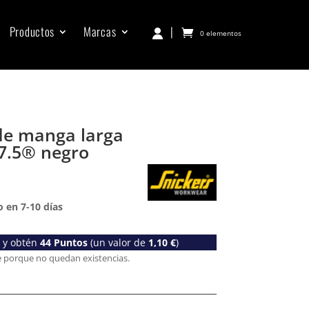
Productos
Marcas
|
0 elementos
de manga larga
7.5® negro
 en 7-10 días
o y obtén
44
Puntos
(un valor de
1,10
€
)
e porque no quedan existencias.