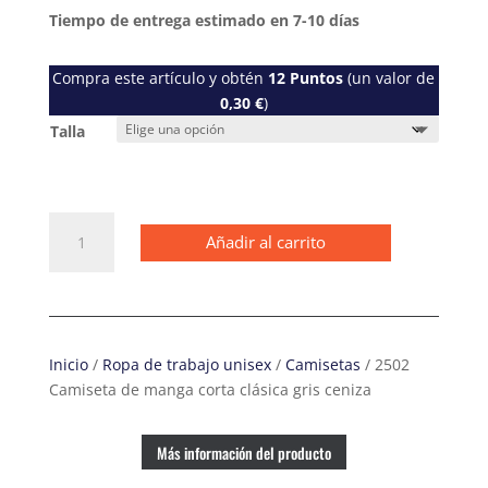
Tiempo de entrega estimado en 7-10 días
Compra este artículo y obtén
12
Puntos
(un valor de
0,30
€
)
Talla
2502
Añadir al carrito
Camiseta
de
manga
corta
clásica
Inicio
/
Ropa de trabajo unisex
/
Camisetas
/ 2502
gris
Camiseta de manga corta clásica gris ceniza
ceniza
cantidad
Más información del producto