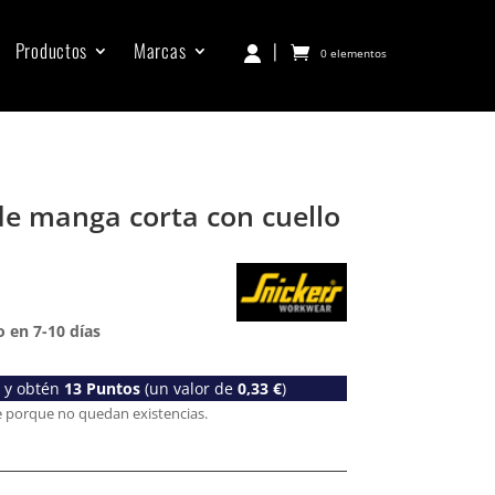
Productos
Marcas
|
0 elementos
e manga corta con cuello
 en 7-10 días
o y obtén
13
Puntos
(un valor de
0,33
€
)
e porque no quedan existencias.