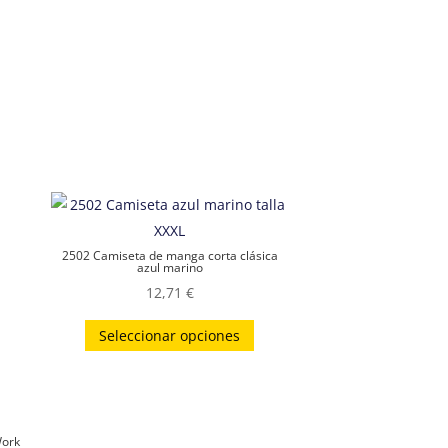
2502 Camiseta de manga corta clásica
azul marino
12,71
€
Este
Seleccionar opciones
producto
tiene
múltiples
variantes.
Work
Las