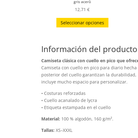
gris acero
12,71
€
Este
Seleccionar opciones
producto
tiene
múltiples
Información del producto
variantes.
Las
Camiseta clásica con cuello en pico que ofre
opciones
Camiseta con cuello en pico para diario hecha
se
posterior del cuello garantizan la durabilidad
pueden
incluye mucho espacio para personalizar.
elegir
• Costuras reforzadas
en
• Cuello acanalado de lycra
la
• Etiqueta estampada en el cuello
página
Material:
100 % algodón, 160 g/m².
de
producto
Tallas:
XS–XXXL