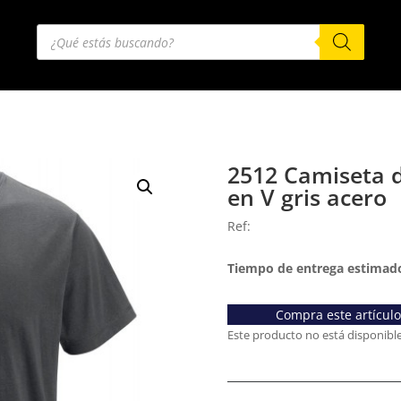
Búsqueda
de
productos
2512 Camiseta d
en V gris acero
Ref:
Tiempo de entrega estimado
Compra este artícul
Este producto no está disponibl