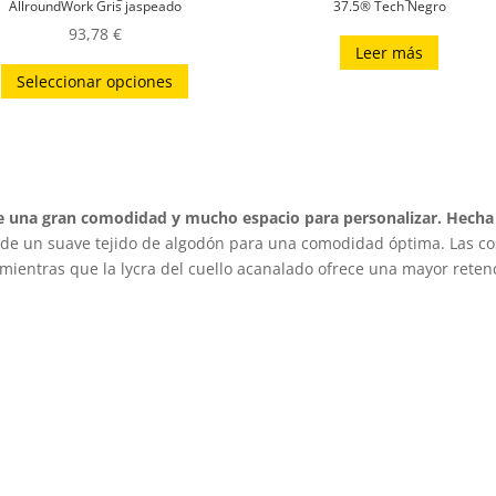
AllroundWork Gris jaspeado
37.5® Tech Negro
93,78
€
Leer más
Este
Seleccionar opciones
producto
tiene
múltiples
variantes.
Las
ce una gran comodidad y mucho espacio para personalizar. Hecha 
opciones
 de un suave tejido de algodón para una comodidad óptima. Las co
se
, mientras que la lycra del cuello acanalado ofrece una mayor reten
pueden
elegir
en
la
página
de
producto