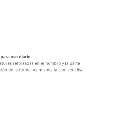
opciones
se
pueden
elegir
en
la
página
para uso diario.
de
sturas reforzadas en el hombro y la parte
producto
ción de la forma. Asimismo, la camiseta lisa