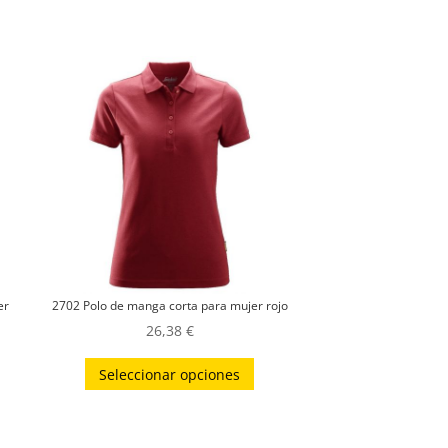
er
2702 Polo de manga corta para mujer rojo
26,38
€
Este
ste
Seleccionar opciones
producto
roducto
tiene
iene
múltiples
últiples