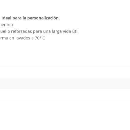
v
L
 Ideal para la personalización.
o
emenino
s
uello reforzadas para una larga vida útil
p
orma en lavados a 70° C
el
e
la
p
d
p