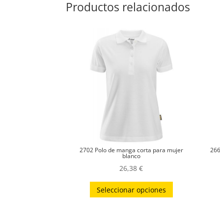
Productos relacionados
2702 Polo de manga corta para mujer
266
blanco
26,38
€
Este
Seleccionar opciones
producto
tiene
múltiples