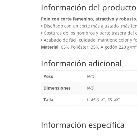
Información del producto
variantes.
Las
Polo con corte femenino, atractivo y robusto.
opciones
•
Diseñado con un corte más ajustado, más f
se
•
Costuras de los hombros y parte trasera del c
pueden
•
Acabado de fácil cuidado: mantiene color y f
Material:
65% Poliéster, 35% Algodón 220 g/m²
elegir
en
Información adicional
la
página
Peso
N/D
de
producto
Dimensiones
N/D
Talla
L, M, S, XL, XS, XXL
Información específica