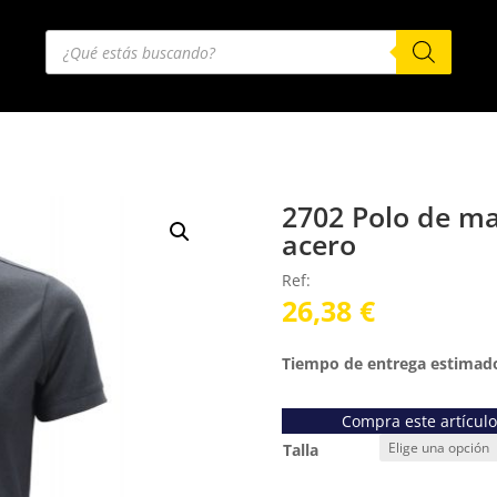
Búsqueda
de
productos
2702 Polo de ma
acero
Ref:
26,38
€
Tiempo de entrega estimado
Compra este artícul
Talla