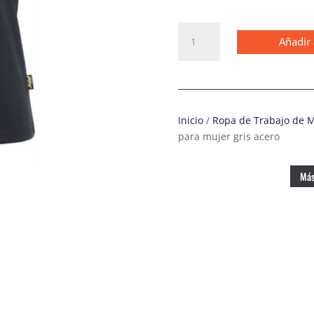
2702
Añadir 
Polo
de
manga
corta
para
Inicio
/
Ropa de Trabajo de 
mujer
para mujer gris acero
gris
acero
cantidad
Más