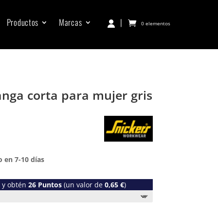
Productos
Marcas
|
0 elementos
nga corta para mujer gris
 en 7-10 días
o y obtén
26
Puntos
(un valor de
0,65
€
)