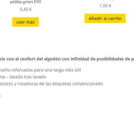
patillas grises EVO
1,05
€
5,45
€
Añadir al carrito
Leer más
polo con el confort del algodón con infinidad de posibilidades de
uello reforzadas para una larga vida útil
rma – lavado tras lavado
 picores y rozaduras de las etiquetas convencionales
.