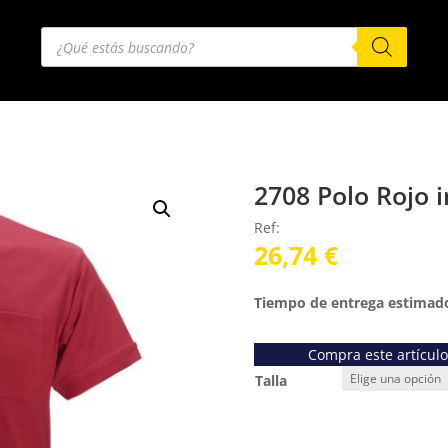
Búsqueda
de
productos
2708 Polo Rojo 
Ref:
26,74
€
Tiempo de entrega estimado
Compra este artícul
Talla