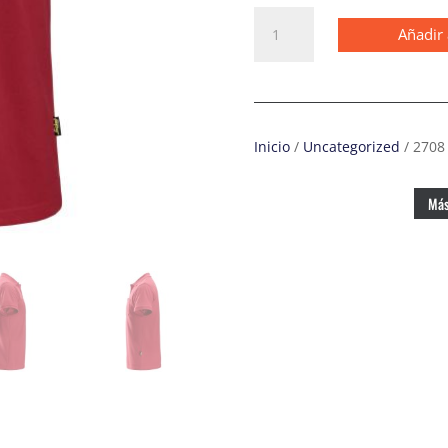
2708
Añadir 
Polo
Rojo
intenso
cantidad
Inicio
/
Uncategorized
/ 2708 
Más