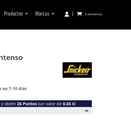
Productos
Marcas
|
0 elementos
intenso
 en 7-10 días
o y obtén
26
Puntos
(un valor de
0,65
€
)