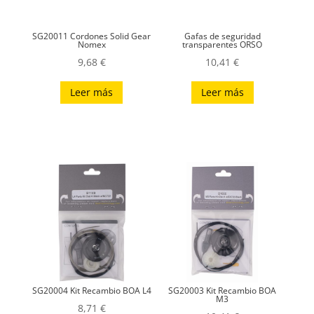
SG20011 Cordones Solid Gear
Gafas de seguridad
Nomex
transparentes ORSO
9,68
€
10,41
€
Leer más
Leer más
SG20004 Kit Recambio BOA L4
SG20003 Kit Recambio BOA
M3
8,71
€