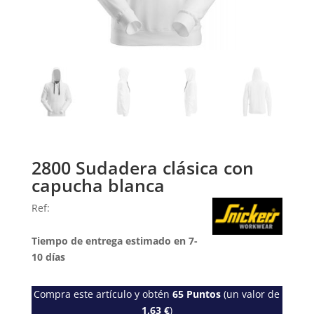
2800 Sudadera clásica con
capucha blanca
Ref:
Tiempo de entrega estimado en 7-
10 días
Compra este artículo y obtén
65
Puntos
(un valor de
1,63
€
)