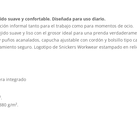
variantes.
v
Las
L
ido suave y confortable. Diseñada para uso diario.
opciones
o
ión informal tanto para el trabajo como para momentos de ocio.
se
s
jido suave y liso con el grosor ideal para una prenda verdaderam
pueden
p
 y puños acanalados, capucha ajustable con cordón y bolsillo tipo c
amiento seguro. Logotipo de Snickers Workwear estampado en reli
elegir
el
en
e
la
la
página
p
de
d
lera integrado
producto
p
².
380 g/m².