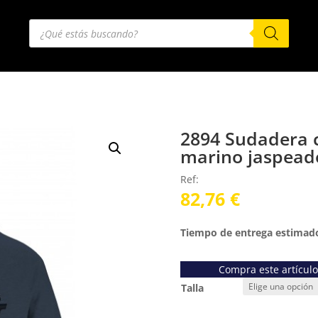
Búsqueda
de
productos
2894 Sudadera c
marino jaspead
Ref:
82,76
€
Tiempo de entrega estimado
Compra este artícul
Talla