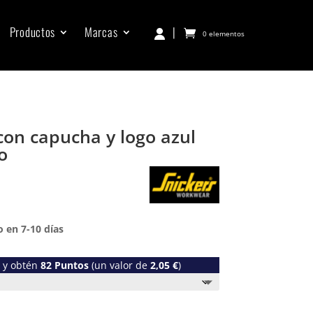
Productos
Marcas
|
0 elementos
on capucha y logo azul
o
 en 7-10 días
o y obtén
82
Puntos
(un valor de
2,05
€
)