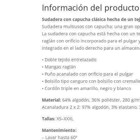
variantes.
Información del producto
Las
Sudadera con capucha clásica hecha de un tej
opciones
Sudadera multiusos con capucha; una gran opc
se
La sudadera con capucha está hecha con un te
pueden
raglán con orificio incorporado para el pulgar
elegir
integrado en el lado derecho para un almacen
en
• Doble tejido entrelazado
la
• Mangas raglán
página
• Puño acanalado con orificio para el pulgar
de
• Bolsillo tipo canguro con bolsillo con cremal
producto
• Cordón triple en amarillo, negro y blanco
Material:
64% algodón, 36% poliéster, 280 g/m
Acanaladura 2 x 2: 97% algodón, 3% elastano, 
Tallas:
XS–XXXL
Mantenimiento:
– Lavar hasta 60º