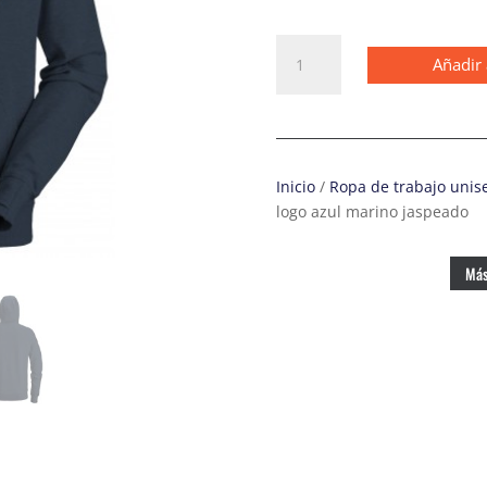
2894
Añadir 
Sudadera
con
capucha
y
logo
Inicio
/
Ropa de trabajo unis
azul
logo azul marino jaspeado
marino
jaspeado
cantidad
Más