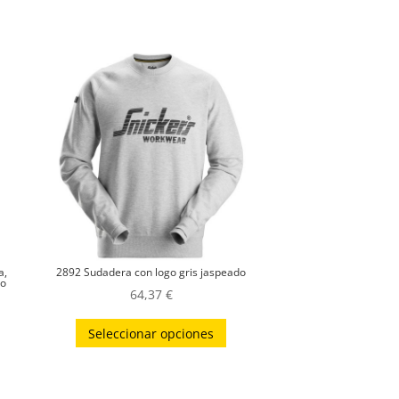
a,
2892 Sudadera con logo gris jaspeado
do
64,37
€
Este
ste
Seleccionar opciones
producto
roducto
tiene
iene
múltiples
últiples