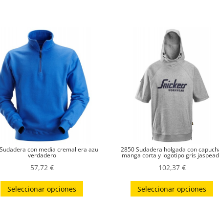
Sudadera con media cremallera azul
2850 Sudadera holgada con capuch
verdadero
manga corta y logotipo gris jaspea
57,72
€
102,37
€
Este
E
Seleccionar opciones
Seleccionar opciones
producto
p
tiene
t
múltiples
m