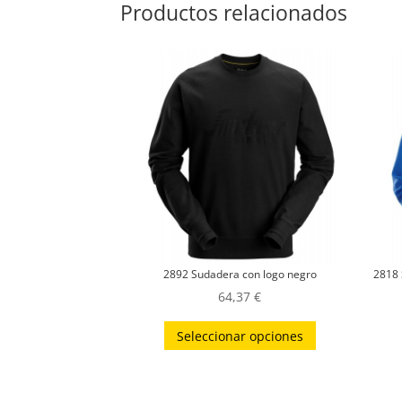
Productos relacionados
2892 Sudadera con logo negro
2818 
64,37
€
Este
Seleccionar opciones
producto
tiene
múltiples