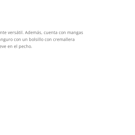
variantes.
ariantes.
Las
as
opciones
pciones
se
e
ente versátil. Además, cuenta con mangas
pueden
ueden
anguro con un bolsillo con cremallera
elegir
eve en el pecho.
egir
en
n
la
página
ágina
de
e
producto
roducto