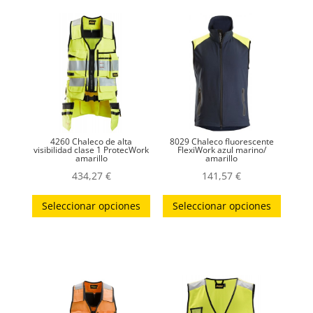
4260 Chaleco de alta
8029 Chaleco fluorescente
visibilidad clase 1 ProtecWork
FlexiWork azul marino/
amarillo
amarillo
434,27
€
141,57
€
Este
Este
Seleccionar opciones
Seleccionar opciones
producto
produc
tiene
tiene
múltiples
múltip
variantes.
variant
Las
Las
opciones
opcion