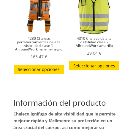
se
se
pueden
puede
elegir
elegir
en
en
la
la
4230 Chaleco
4310 Chaleco de alta
página
página
portaherramientas de alta
visibilidad clase 2
visibilidad clase 1
AllroundWork amarillo
AllroundWork naranja-negro
de
de
29,04
€
163,47
€
producto
produc
Este
Este
Seleccionar opciones
produc
Seleccionar opciones
producto
tiene
tiene
múltip
múltiples
variant
variantes.
Las
Información del producto
Las
opcion
opciones
Chaleco ignífugo de alta visibilidad que le permite
se
se
mejorar rápida y fácilmente su protección en un
puede
pueden
área crucial del cuerpo, así como mejorar su
elegir