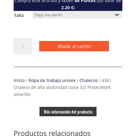
Compra este artículo y obtén
88
Puntos
(un valor de
2,20
€
)
Talla
4361
Añadir al carrito
Chaleco
de
alta
visibilidad
clase
Inicio
/
Ropa de trabajo unisex
/
Chalecos
/ 4361
3/2
Chaleco de alta visibilidad clase 3/2 ProtecWork
ProtecWork
amarillo
amarillo
cantidad
Más información del producto
Productos relacionados