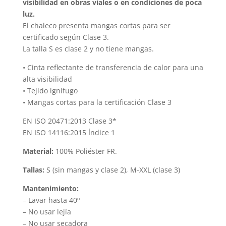
elegir
visibilidad en obras viales o en condiciones de poca
en
en
luz.
la
El chaleco presenta mangas cortas para ser
la
página
certificado según Clase 3.
página
de
La talla S es clase 2 y no tiene mangas.
de
produc
producto
• Cinta reflectante de transferencia de calor para una
alta visibilidad
• Tejido ignífugo
• Mangas cortas para la certificación Clase 3
EN ISO 20471:2013 Clase 3*
EN ISO 14116:2015 Índice 1
Material:
100% Poliéster FR.
Tallas:
S (sin mangas y clase 2), M-XXL (clase 3)
Mantenimiento:
– Lavar hasta 40º
– No usar lejía
– No usar secadora