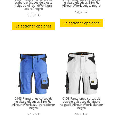
trabajo elásticos de ajuste
trabajo elásticos Slim Fit
holgado AllroundWork gris
AllroundWork beige/ negro
acero/ negro
94,26
€
98,01
€
Este
Este
Seleccionar opciones
produc
Seleccionar opciones
producto
tiene
tiene
múltip
múltiples
variant
variantes.
Las
Las
opcion
opciones
se
se
puede
pueden
elegir
elegir
en
en
la
la
página
6143 Pantalones cortos de
6153 Pantalones cortos de
página
trabajo elásticos Slim Fit
trabajo elásticos de ajuste
AllroundWork azul verdadero/
holgado AllroundWork blanco/
de
negro
negro
de
produc
94,26
€
98,01
€
producto