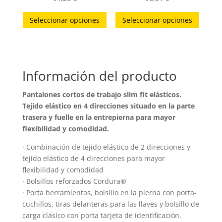
Este
Este
Seleccionar opciones
Seleccionar opciones
producto
produc
tiene
tiene
múltiples
múltip
variantes.
variant
Información del producto
Las
Las
opciones
opcion
Pantalones cortos de trabajo slim fit elásticos.
se
se
Tejido elástico en 4 direcciones situado en la parte
pueden
puede
trasera y fuelle en la entrepierna para mayor
elegir
elegir
flexibilidad y comodidad.
en
en
· Combinación de tejido elástico de 2 direcciones y
la
la
tejido elástico de 4 direcciones para mayor
página
página
flexibilidad y comodidad
de
de
· Bolsillos reforzados Cordura®
producto
produc
· Porta herramientas, bolsillo en la pierna con porta-
cuchillos, tiras delanteras para las llaves y bolsillo de
carga clásico con porta tarjeta de identificación.