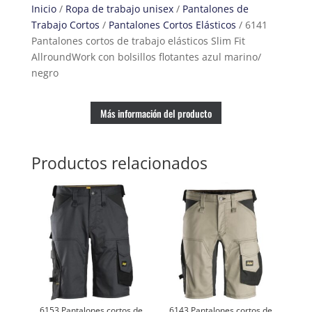
Inicio
/
Ropa de trabajo unisex
/
Pantalones de
Slim
Trabajo Cortos
/
Pantalones Cortos Elásticos
/ 6141
Fit
Pantalones cortos de trabajo elásticos Slim Fit
AllroundWork
AllroundWork con bolsillos flotantes azul marino/
con
negro
bolsillos
flotantes
azul
Más información del producto
marino/
negro
Productos relacionados
cantidad
6153 Pantalones cortos de
6143 Pantalones cortos de