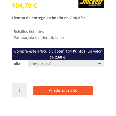
104,79
€
Tiempo de entrega estimado en 7-10 días
· Bolsillos flotantes
· Portatarjeta de identificacion
Compra este artículo y obtén
104
Puntos
(un valor
de
2,60
€
)
Talla
6141
Añadir al carrito
Pantalones
cortos
de
trabajo
elásticos