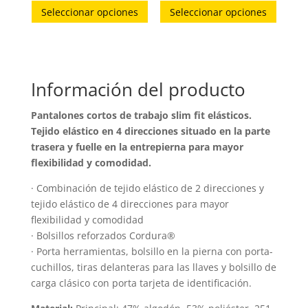
Seleccionar opciones
Seleccionar opciones
producto
produc
tiene
tiene
múltiples
múltip
variantes.
variant
Información del producto
Las
Las
opciones
opcion
Pantalones cortos de trabajo slim fit elásticos.
se
se
Tejido elástico en 4 direcciones situado en la parte
pueden
puede
trasera y fuelle en la entrepierna para mayor
elegir
elegir
flexibilidad y comodidad.
en
en
· Combinación de tejido elástico de 2 direcciones y
la
la
tejido elástico de 4 direcciones para mayor
página
página
flexibilidad y comodidad
de
de
· Bolsillos reforzados Cordura®
producto
produc
· Porta herramientas, bolsillo en la pierna con porta-
cuchillos, tiras delanteras para las llaves y bolsillo de
carga clásico con porta tarjeta de identificación.