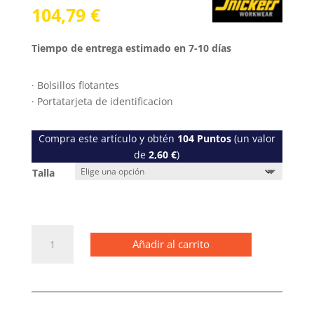
104,79
€
Tiempo de entrega estimado en 7-10 días
· Bolsillos flotantes
· Portatarjeta de identificacion
Compra este artículo y obtén
104
Puntos
(un valor
de
2,60
€
)
Talla
6141
Añadir al carrito
Pantalones
cortos
de
trabajo
elásticos