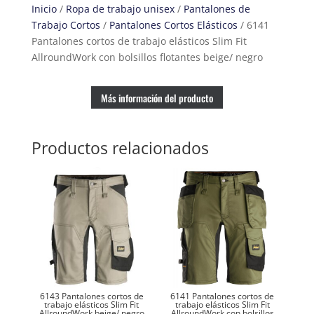
Inicio
/
Ropa de trabajo unisex
/
Pantalones de
Slim
Trabajo Cortos
/
Pantalones Cortos Elásticos
/ 6141
Fit
Pantalones cortos de trabajo elásticos Slim Fit
AllroundWork
AllroundWork con bolsillos flotantes beige/ negro
con
bolsillos
flotantes
Más información del producto
beige/
negro
Productos relacionados
cantidad
6143 Pantalones cortos de
6141 Pantalones cortos de
trabajo elásticos Slim Fit
trabajo elásticos Slim Fit
AllroundWork beige/ negro
AllroundWork con bolsillos