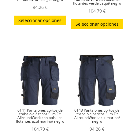
flotantes verde caqui/ negro
94,26
€
104,79
€
Este
Este
Seleccionar opciones
producto
Seleccionar opciones
produc
tiene
tiene
múltiples
múltip
variantes.
variant
Las
Las
opciones
opcion
se
se
pueden
puede
elegir
elegir
en
en
la
la
página
6141 Pantalones cortos de
6143 Pantalones cortos de
página
trabajo elásticos Slim Fit
trabajo elásticos Slim Fit
AllroundWork con bolsillos
AllroundWork azul marino/
de
flotantes azul marino/ negro
negro
de
producto
104,79
€
94,26
€
produc
Este
Este