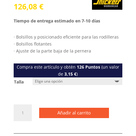
126,08
€
Tiempo de entrega estimado en 7-10 días
· Bolsillos y posicionado eficiente para las rodilleras
· Bolsillos flotantes
· Ajuste de la parte baja de la pernera
Compra este artículo y obtén
126
Puntos
(un valor
de
3,15
€
)
Talla
6142
Añadir al carrito
Pantalones
pirata
de
trabajo