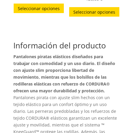
Este
Este
Seleccionar opciones
producto
Seleccionar opciones
produc
tiene
tiene
múltiples
múltip
variantes.
variant
Las
Información del producto
Las
opciones
opcion
Pantalones piratas elásticos diseñados para
se
se
trabajar con comodidad y un uso diario. El diseño
pueden
puede
con ajuste slim proporciona libertad de
elegir
elegir
movimiento, mientras que los bolsillos de las
en
en
rodilleras elásticas con refuerzo de CORDURA®
la
ofrecen una mayor durabilidad y protección.
la
página
Pantalones pirata con ajuste slim hechos con un
página
de
tejido elástico para un confort óptimo y un uso
de
producto
diario. Las perneras predobladas y los refuerzos de
produc
tejido CORDURA® elásticos garantizan un excelente
ajuste y movilidad, mientras que el sistema ™
KneeGuard™ protege las rodillas. Además, las