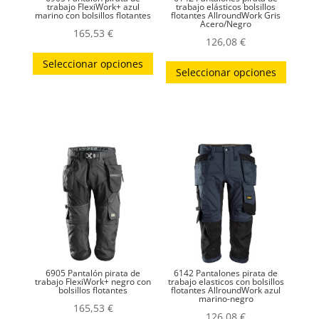
trabajo FlexiWork+ azul
trabajo elásticos bolsillos
marino con bolsillos flotantes
flotantes AllroundWork Gris
Acero/Negro
165,53
€
126,08
€
Este
Este
Seleccionar opciones
producto
Seleccionar opciones
produc
tiene
tiene
múltiples
múltip
variantes.
variant
Las
Las
opciones
opcion
se
se
pueden
puede
elegir
elegir
en
en
la
la
página
6905 Pantalón pirata de
6142 Pantalones pirata de
página
trabajo FlexiWork+ negro con
trabajo elasticos con bolsillos
bolsillos flotantes
flotantes AllroundWork azul
de
marino-negro
de
165,53
€
producto
126,08
€
produc