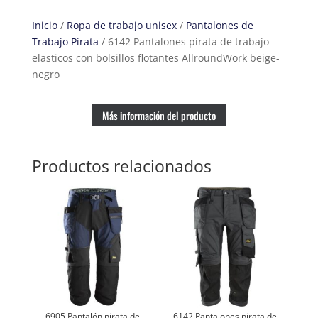
elasticos
Inicio
/
Ropa de trabajo unisex
/
Pantalones de
con
Trabajo Pirata
/ 6142 Pantalones pirata de trabajo
bolsillos
elasticos con bolsillos flotantes AllroundWork beige-
flotantes
negro
AllroundWork
beige-
negro
Más información del producto
cantidad
Productos relacionados
6905 Pantalón pirata de
6142 Pantalones pirata de