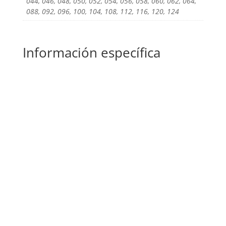
044, 046, 048, 050, 052, 054, 056, 058, 060, 062, 064,
088, 092, 096, 100, 104, 108, 112, 116, 120, 124
Información específica