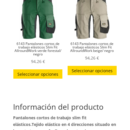
opciones
opcion
se
se
pueden
puede
elegir
elegir
en
en
la
la
6143 Pantalones cortos de
6143 Pantalones cortos de
página
página
trabajo elásticos Slim Fit
trabajo elásticos Slim Fit
AllroundWork verde forestal/
AllroundWork beige/ negro
negro
de
de
94,26
€
94,26
€
producto
produc
Este
Este
Seleccionar opciones
produc
Seleccionar opciones
producto
tiene
tiene
múltip
múltiples
variant
variantes.
Las
Información del producto
Las
opcion
opciones
Pantalones cortos de trabajo slim fit
se
se
elásticos.Tejido elástico en 4 direcciones situado en
puede
pueden