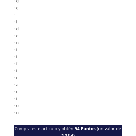
· d
· e
·
· i
· d
· e
· n
· t
· i
· f
· i
· c
· a
· c
· i
· o
· n
Compra este artículo y obtén
94
Puntos
(un valor de
2,35
€
)