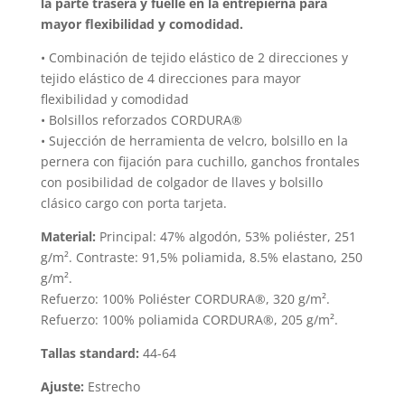
la parte trasera y fuelle en la entrepierna para
elegir
elegir
mayor flexibilidad y comodidad.
en
en
la
• Combinación de tejido elástico de 2 direcciones y
la
tejido elástico de 4 direcciones para mayor
página
página
flexibilidad y comodidad
de
de
• Bolsillos reforzados CORDURA®
produc
producto
• Sujección de herramienta de velcro, bolsillo en la
pernera con fijación para cuchillo, ganchos frontales
con posibilidad de colgador de llaves y bolsillo
clásico cargo con porta tarjeta.
Material:
Principal: 47% algodón, 53% poliéster, 251
g/m². Contraste: 91,5% poliamida, 8.5% elastano, 250
g/m².
Refuerzo: 100% Poliéster CORDURA®, 320 g/m².
Refuerzo: 100% poliamida CORDURA®, 205 g/m².
Tallas standard:
44-64
Ajuste:
Estrecho