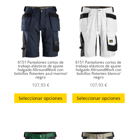
6151 Pantalones cortos de
6151 Pantalones cortos de
trabajo elásticos de ajuste
trabajo elásticos de ajuste
holgado AllroundWork con
holgado AllroundWork con
bolsillos flotantes azul marino/
bolsillos flotantes blanco/
negro
negro
107,93
€
107,93
€
Este
Este
Seleccionar opciones
Seleccionar opciones
producto
produc
tiene
tiene
múltiples
múltip
variantes.
variant
Las
Las