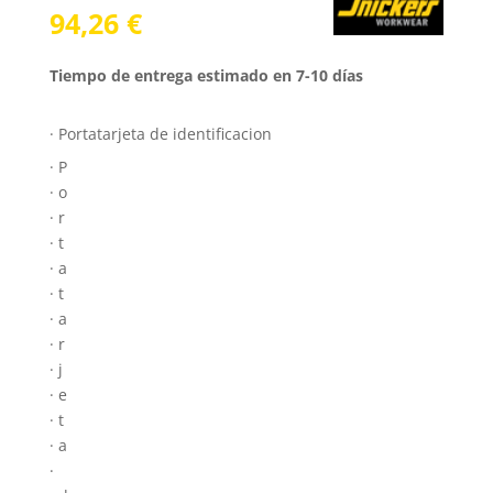
94,26
€
Tiempo de entrega estimado en 7-10 días
· Portatarjeta de identificacion
· P
· o
· r
· t
· a
· t
· a
· r
· j
· e
· t
· a
·