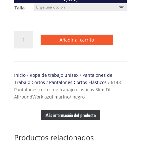
Talla
6143
Añadir al carrito
Pantalones
cortos
de
trabajo
elásticos
Inicio
/
Ropa de trabajo unisex
/
Pantalones de
Slim
Trabajo Cortos
/
Pantalones Cortos Elásticos
/ 6143
Fit
Pantalones cortos de trabajo elásticos Slim Fit
AllroundWork
AllroundWork azul marino/ negro
azul
marino/
negro
Más información del producto
cantidad
Productos relacionados