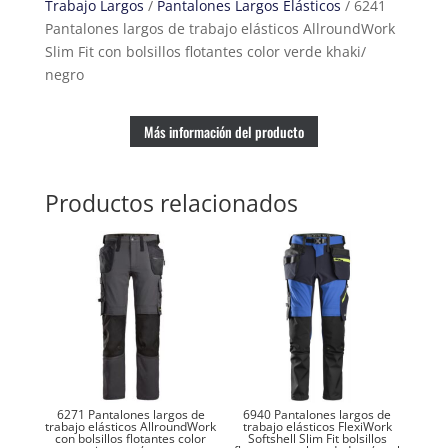
Trabajo Largos
/
Pantalones Largos Elásticos
/ 6241
Slim
Pantalones largos de trabajo elásticos AllroundWork
Fit
Slim Fit con bolsillos flotantes color verde khaki/
con
negro
bolsillos
flotantes
color
Más información del producto
verde
khaki/
Productos relacionados
negro
cantidad
6271 Pantalones largos de
6940 Pantalones largos de
trabajo elásticos AllroundWork
trabajo elásticos FlexiWork
con bolsillos flotantes color
Softshell Slim Fit bolsillos