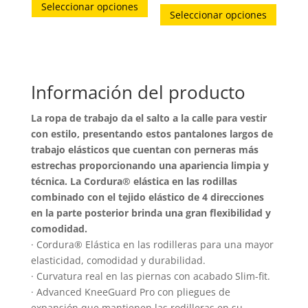
Este
Seleccionar opciones
producto
Seleccionar opciones
produc
tiene
tiene
múltiples
múltip
variantes.
variant
Las
Información del producto
Las
opciones
opcion
La ropa de trabajo da el salto a la calle para vestir
se
se
con estilo, presentando estos pantalones largos de
pueden
puede
trabajo elásticos que cuentan con perneras más
elegir
elegir
estrechas proporcionando una apariencia limpia y
en
en
técnica. La Cordura® elástica en las rodillas
la
combinado con el tejido elástico de 4 direcciones
la
página
en la parte posterior brinda una gran flexibilidad y
página
de
comodidad.
de
producto
· Cordura® Elástica en las rodilleras para una mayor
produc
elasticidad, comodidad y durabilidad.
· Curvatura real en las piernas con acabado Slim-fit.
· Advanced KneeGuard Pro con pliegues de
expansión que mantienen las rodilleras en su