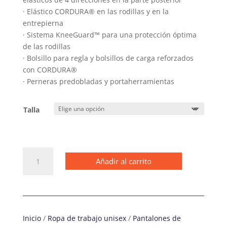
· Elástico CORDURA® en las rodillas y en la
entrepierna
· Sistema KneeGuard™ para una protección óptima
de las rodillas
· Bolsillo para regla y bolsillos de carga reforzados
con CORDURA®
· Perneras predobladas y portaherramientas
Talla
6241
Añadir al carrito
Pantalones
largos
de
trabajo
elásticos
Inicio
/
Ropa de trabajo unisex
/
Pantalones de
AllroundWork