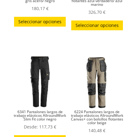
gris acero/ negro
flotantes azul verdadero/ azul
marino
180,17
€
326,70
€
Este
Este
Seleccionar opciones
producto
Seleccionar opciones
produc
tiene
tiene
múltiples
múltip
variantes.
variant
Las
Las
opciones
opcion
se
se
pueden
puede
elegir
elegir
en
en
la
la
página
6341 Pantalones largos de
6224 Pantalones largos de
página
trabajo elásticos AllroundWork
trabajo elásticos AllroundWork
Slim Fit color negro
Canvas+ con bolsillos flotantes
de
color beige
de
Desde:
117,73
€
producto
140,48
€
produc
Este