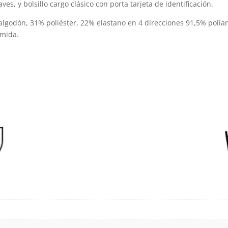
aves, y bolsillo cargo clásico con porta tarjeta de identificación.
página
p
de
d
 algodón, 31% poliéster, 22% elastano en 4 direcciones 91,5% poli
amida.
producto
p