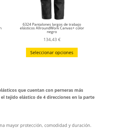
6324 Pantalones largos de trabajo
n
elásticos AllroundWork Canvas+ color
negro
134,43
€
ste
Este
Seleccionar opciones
roducto
producto
iene
tiene
últiples
múltiples
ariantes.
variantes.
as
Las
o elásticos que cuentan con perneras más
pciones
opciones
l tejido elástico de 4 direcciones en la parte
e
se
ueden
pueden
egir
elegir
una mayor protección, comodidad y duración.
n
en
la