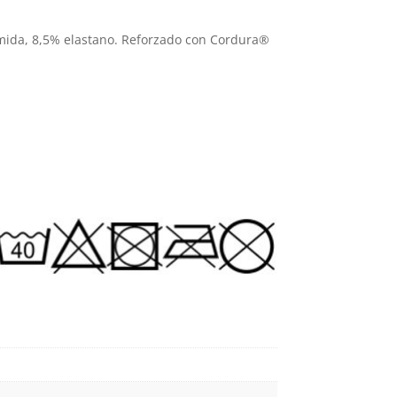
ágina
página
e
de
amida, 8,5% elastano. Reforzado con Cordura®
roducto
producto