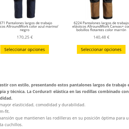
371 Pantalones largos de trabajo
6224 Pantalones largos de trabajo
icos AllroundWork color azul marino/
elásticos AllroundWork Canvas+ co
negro
bolsillos flotantes color marrón
170,25
€
140,48
€
Este
E
Seleccionar opciones
Seleccionar opciones
producto
p
tiene
t
múltiples
m
variantes.
v
Las
L
a vestir con estilo, presentando estos pantalones largos de trabaj
opciones
o
a y técnica. La Cordura® elástica en las rodillas combinado con e
se
s
odidad.
pueden
p
 mayor elasticidad, comodidad y durabilidad.
m-fit.
elegir
el
ansión que mantienen las rodilleras en su posición óptima para 
en
e
ta cuchillos.
la
la