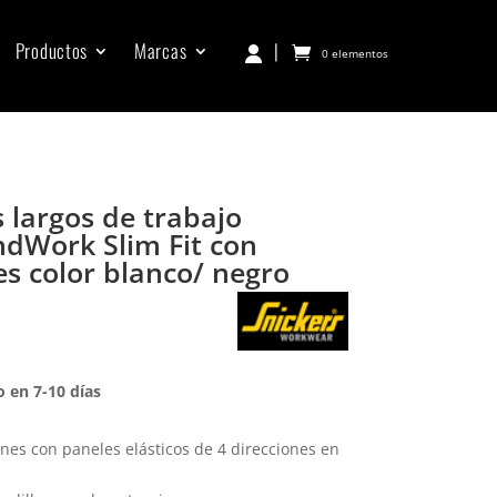
Productos
Marcas
|
0 elementos
 largos de trabajo
undWork Slim Fit con
tes color blanco/ negro
 en 7-10 días
iones con paneles elásticos de 4 direcciones en