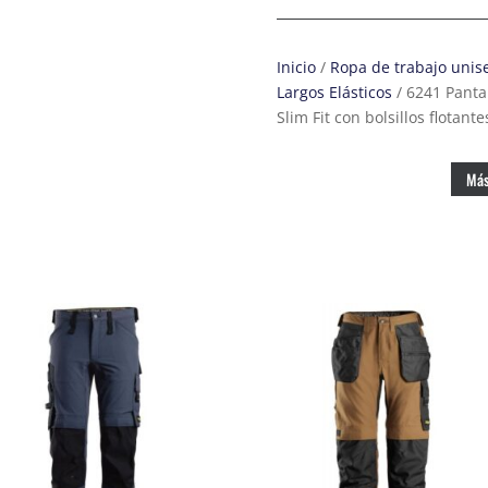
de
trabajo
elásticos
Inicio
/
Ropa de trabajo unis
AllroundWork
Largos Elásticos
/ 6241 Panta
Slim
Slim Fit con bolsillos flotant
Fit
con
bolsillos
Más
flotantes
color
blanco/
negro
cantidad