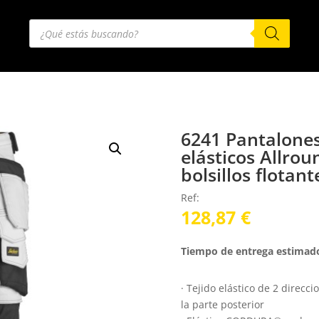
Búsqueda
de
productos
6241 Pantalones
elásticos Allro
bolsillos flotan
Ref:
128,87
€
Tiempo de entrega estimado
· Tejido elástico de 2 direcc
la parte posterior