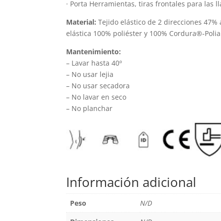
· Porta Herramientas, tiras frontales para las ll
página
de
Material:
Tejido elástico de 2 direcciones 47%
elástica 100% poliéster y 100% Cordura®-Poli
producto
Mantenimiento:
– Lavar hasta 40º
– No usar lejia
– No usar secadora
– No lavar en seco
– No planchar
Información adicional
Peso
N/D