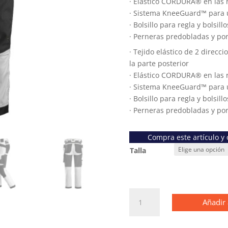
· Elástico CORDURA® en las r
· Sistema KneeGuard™ para u
· Bolsillo para regla y bols
· Perneras predobladas y po
· Tejido elástico de 2 direcc
la parte posterior
· Elástico CORDURA® en las r
· Sistema KneeGuard™ para u
· Bolsillo para regla y bols
· Perneras predobladas y po
Compra este artículo y
Talla
6241
Añadir 
Pantalones
largos