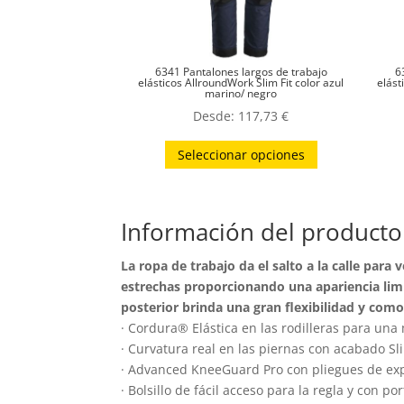
6341 Pantalones largos de trabajo
6
elásticos AllroundWork Slim Fit color azul
elást
marino/ negro
Desde:
117,73
€
Este
Seleccionar opciones
producto
tiene
múltiples
Información del producto
variantes.
Las
La ropa de trabajo da el salto a la calle par
opciones
estrechas proporcionando una apariencia limpi
se
posterior brinda una gran flexibilidad y com
pueden
· Cordura® Elástica en las rodilleras para una
· Curvatura real en las piernas con acabado Sli
elegir
· Advanced KneeGuard Pro con pliegues de exp
en
· Bolsillo de fácil acceso para la regla y con por
la