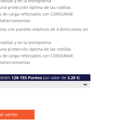
odillas y en la entrepierna
na protección óptima de las rodillas
illos de carga reforzados con CORDURA®
rtaherramientas
iones con paneles elásticos de 4 direcciones en
odillas y en la entrepierna
na protección óptima de las rodillas
illos de carga reforzados con CORDURA®
rtaherramientas
 obtén
128-193
Puntos
(un valor de
3,20
€
)
al carrito