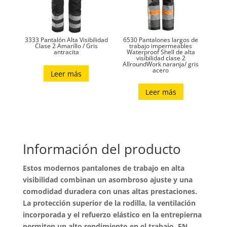
elegir
elegir
en
en
la
la
página
3333 Pantalón Alta Visibilidad
6530 Pantalones largos de
página
Clase 2 Amarillo / Gris
trabajo impermeables
antracita
Waterproof Shell de alta
de
visibilidad clase 2
de
AllroundWork naranja/ gris
produc
acero
producto
Leer más
Leer más
Información del producto
Estos modernos pantalones de trabajo en alta
visibilidad combinan un asombroso ajuste y una
comodidad duradera con unas altas prestaciones.
La protección superior de la rodilla, la ventilación
incorporada y el refuerzo elástico en la entrepierna
permiten un alto rendimiento en el trabajo. EN