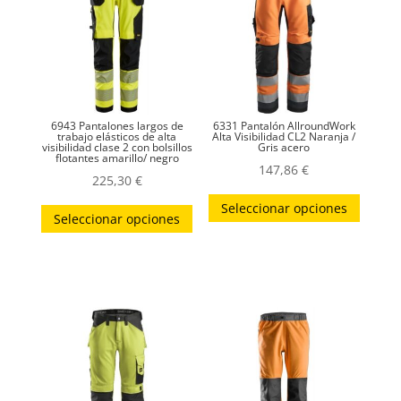
6943 Pantalones largos de
6331 Pantalón AllroundWork
trabajo elásticos de alta
Alta Visibilidad CL2 Naranja /
visibilidad clase 2 con bolsillos
Gris acero
flotantes amarillo/ negro
147,86
€
225,30
€
Este
Este
Seleccionar opciones
produc
Seleccionar opciones
producto
tiene
tiene
múltip
múltiples
variant
variantes.
Las
Las
opcion
opciones
se
se
puede
pueden