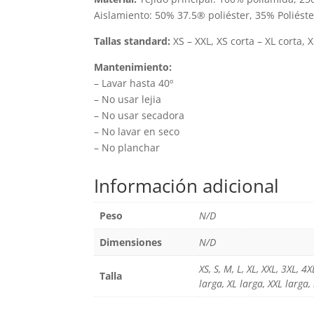
producto
Aislamiento: 50% 37.5® poliéster, 35% Poliéste
Tallas standard:
XS – XXL, XS corta – XL corta, X
Mantenimiento:
– Lavar hasta 40º
– No usar lejia
– No usar secadora
– No lavar en seco
– No planchar
Información adicional
Peso
N/D
Dimensiones
N/D
XS, S, M, L, XL, XXL, 3XL, 4
Talla
larga, XL larga, XXL larga,