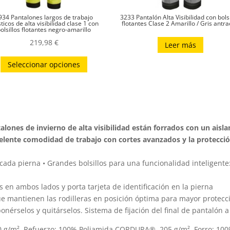
934 Pantalones largos de trabajo
3233 Pantalón Alta Visibilidad con bolsi
ticos de alta visibilidad clase 1 con
flotantes Clase 2 Amarillo / Gris antra
olsillos flotantes negro-amarillo
219,98
€
Leer más
Este
Seleccionar opciones
producto
tiene
múltiples
variantes.
Las
alones de invierno de alta visibilidad están forrados con un aisl
opciones
celente comodidad de trabajo con cortes avanzados y la protecció
se
pueden
ada pierna • Grandes bolsillos para una funcionalidad inteligente: b
elegir
os en ambos lados y porta tarjeta de identificación en la pierna
en
 mantienen las rodilleras en posición óptima para mayor protecció
la
ponérselos y quitárselos. Sistema de fijación del final de pantalón 
página
de
0 g/m². Refuerzo: 100% Poliamida CORDURA®, 205 g/m². Forro: 100%