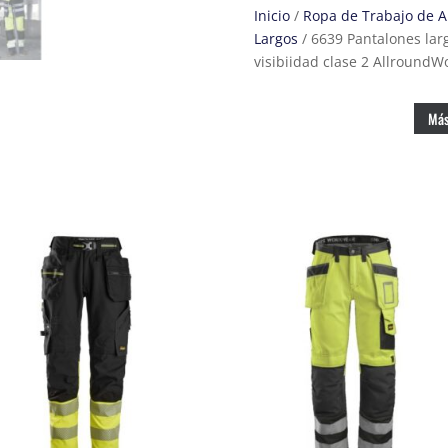
aislantes
Inicio
/
Ropa de Trabajo de Al
37.5®
Largos
/ 6639 Pantalones larg
de
visibiidad clase 2 AllroundWo
alta
visibiidad
clase
Más
2
AllroundWork
amarillo/
gris
acero
cantidad