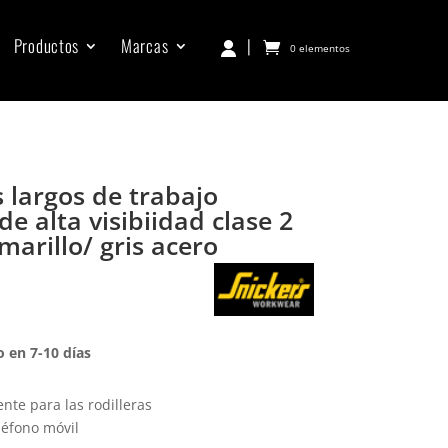
Productos
Marcas
|
0 elementos
 largos de trabajo
de alta visibiidad clase 2
arillo/ gris acero
 en 7-10 días
iente para las rodilleras
eléfono móvil