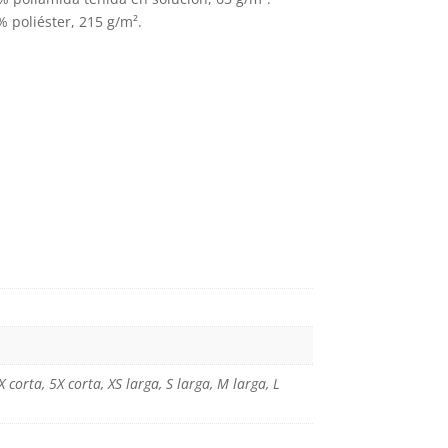
% poliéster, 215 g/m².
producto
4X corta, 5X corta, XS larga, S larga, M larga, L