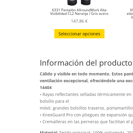
6331 Pantalón AllroundWork Alta
6
Visibilidad CL2 Naranja / Gris acero
elás
b
147,86
€
Este
Seleccionar opciones
producto
tiene
múltiples
variantes.
Información del producto
Las
Cálido y visible en todo momento. Estos pant
opciones
ventilación excepcional, ofreciéndole una ex
se
14404
pueden
• Rayas reflectantes selladas térmicamente en c
elegir
bolsillo para el
en
móvil, grandes bolsillos traseros, portamartill
la
• KneeGuard Pro con pliegues de expansión que
página
• Cremalleras en las perneras que facilitan el 
de
Material:
Tejido principal: 100% poliamida, 25