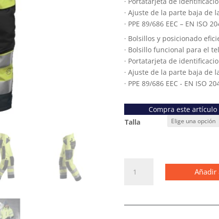
· Portatarjeta de identificaci
· Ajuste de la parte baja de 
· PPE 89/686 EEC – EN ISO 2
· Bolsillos y posicionado efic
· Bolsillo funcional para el t
· Portatarjeta de identificaci
· Ajuste de la parte baja de 
· PPE 89/686 EEC - EN ISO 20
Compra este artículo
Talla
6639
Añadir 
Pantalones
largos
de
trabajo