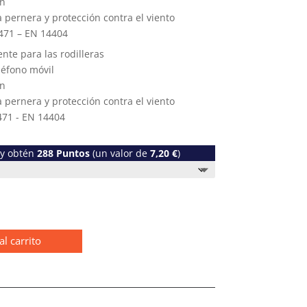
on
la pernera y protección contra el viento
0471 – EN 14404
iente para las rodilleras
eléfono móvil
on
la pernera y protección contra el viento
471 - EN 14404
 y obtén
288
Puntos
(un valor de
7,20
€
)
al carrito