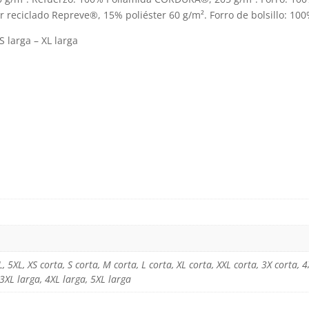
r reciclado Repreve®, 15% poliéster 60 g/m². Forro de bolsillo: 100
producto
S larga – XL larga
XL, 5XL, XS corta, S corta, M corta, L corta, XL corta, XXL corta, 3X corta, 
 3XL larga, 4XL larga, 5XL larga