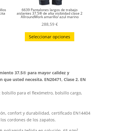
llos
6639 Pantalones largos de trabajo
cita
aislantes 37.5® de alta visibiidad clase 2
AllroundWork amarillo/ azul marino
288,59
€
Este
Seleccionar opciones
producto
tiene
múltiples
variantes.
Las
amiento 37.5® para mayor calidez y
opciones
n que usted necesita. EN20471, Clase 2. EN
se
pueden
olsillo para el flexómetro, bolsillo cargo,
elegir
en
n, confort y durabilidad, certificado EN14404
la
a los cordones de los zapatos.
página
de
 poliamida teñida en solución, 65 g/m².