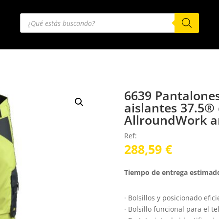
Búsqueda
de
productos
6639 Pantalones
aislantes 37.5® 
AllroundWork am
Ref:
288,59
€
Tiempo de entrega estimado
· Bolsillos y posicionado efic
· Bolsillo funcional para el t