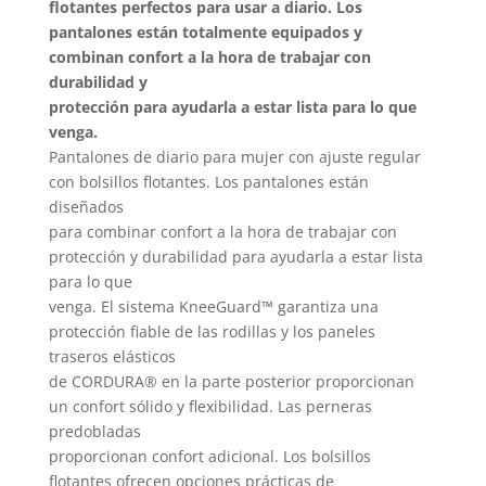
flotantes perfectos para usar a diario. Los
pueden
puede
pantalones están totalmente equipados y
elegir
elegir
combinan confort a la hora de trabajar con
en
en
durabilidad y
la
protección para ayudarla a estar lista para lo que
la
página
venga.
página
de
Pantalones de diario para mujer con ajuste regular
de
producto
con bolsillos flotantes. Los pantalones están
produc
diseñados
para combinar confort a la hora de trabajar con
protección y durabilidad para ayudarla a estar lista
para lo que
venga. El sistema KneeGuard™ garantiza una
protección fiable de las rodillas y los paneles
traseros elásticos
de CORDURA® en la parte posterior proporcionan
un confort sólido y flexibilidad. Las perneras
predobladas
proporcionan confort adicional. Los bolsillos
flotantes ofrecen opciones prácticas de