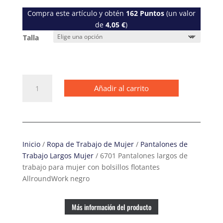
Compra este artículo y obtén
162
Puntos
(un valor
de
4,05
€
)
Talla
6701
Añadir al carrito
Pantalones
largos
de
trabajo
para
Inicio
/
Ropa de Trabajo de Mujer
/
Pantalones de
mujer
Trabajo Largos Mujer
/ 6701 Pantalones largos de
con
trabajo para mujer con bolsillos flotantes
bolsillos
AllroundWork negro
flotantes
AllroundWork
negro
Más información del producto
cantidad