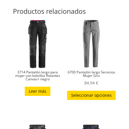
Productos relacionados
3714 Pantalón largo para
6700 Pantalón largo Servicios
mujer con bolsillos flotantes
Mujer Gris
Canvas+ negro
84,94
€
Este
Leer más
Seleccionar opciones
produc
tiene
múltip
variant
Las