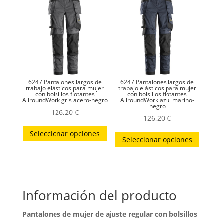
opcion
se
puede
elegir
en
la
6247 Pantalones largos de
6247 Pantalones largos de
página
trabajo elásticos para mujer
trabajo elásticos para mujer
con bolsillos flotantes
con bolsillos flotantes
AllroundWork gris acero-negro
AllroundWork azul marino-
de
negro
126,20
€
produc
126,20
€
Este
Este
Seleccionar opciones
producto
Seleccionar opciones
produc
tiene
tiene
múltiples
múltip
variantes.
variant
Las
Información del producto
Las
opciones
opcion
Pantalones de mujer de ajuste regular con bolsillos
se
se