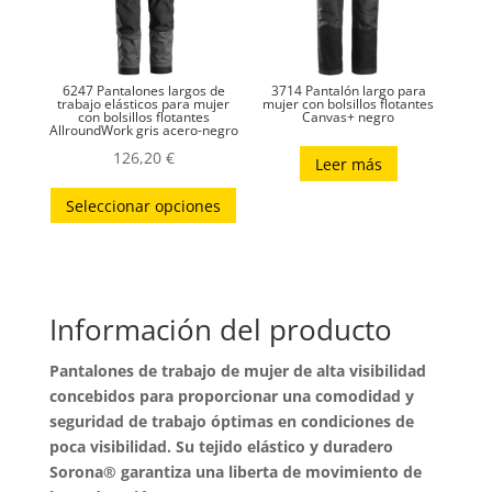
elegir
elegir
en
en
la
la
6247 Pantalones largos de
3714 Pantalón largo para
página
página
trabajo elásticos para mujer
mujer con bolsillos flotantes
con bolsillos flotantes
Canvas+ negro
AllroundWork gris acero-negro
de
de
126,20
€
producto
produc
Leer más
Este
Seleccionar opciones
producto
tiene
múltiples
variantes.
Información del producto
Las
opciones
Pantalones de trabajo de mujer de alta visibilidad
se
concebidos para proporcionar una comodidad y
pueden
seguridad de trabajo óptimas en condiciones de
elegir
poca visibilidad. Su tejido elástico y duradero
en
Sorona® garantiza una liberta de movimiento de