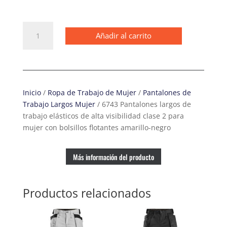
6743
Añadir al carrito
Pantalones
largos
de
trabajo
elásticos
Inicio
/
Ropa de Trabajo de Mujer
/
Pantalones de
de
Trabajo Largos Mujer
/ 6743 Pantalones largos de
alta
trabajo elásticos de alta visibilidad clase 2 para
visibilidad
mujer con bolsillos flotantes amarillo-negro
clase
2
para
Más información del producto
mujer
con
Productos relacionados
bolsillos
flotantes
amarillo-
negro