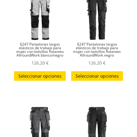
cantidad
6247 Pantalones largos
6247 Pantalones largos
elásticos de trabajo para
elásticos de trabajo para
mujer con bolsillos flotantes
mujer con bolsillos flotantes
AllroundWork blanco/negro
AllroundWork negro
126,20
€
126,20
€
Este
Este
Seleccionar opciones
Seleccionar opciones
producto
produc
tiene
tiene
múltiples
múltip
variantes.
variant
Las
Las
opciones
opcion
se
se
pueden
puede