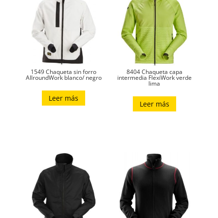
1549 Chaqueta sin forro
8404 Chaqueta capa
AllroundWork blanco/ negro
intermedia FlexiWork verde
lima
Leer más
Leer más