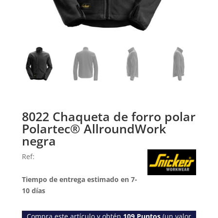
8022 Chaqueta de forro polar
Polartec® AllroundWork
negra
Ref:
Tiempo de entrega estimado en 7-
10 días
Compra este artículo y obtén
109
Puntos
(un valor