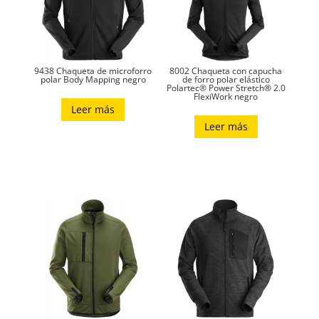
9438 Chaqueta de microforro
8002 Chaqueta con capucha
polar Body Mapping negro
de forro polar elástico
Polartec® Power Stretch® 2.0
FlexiWork negro
Leer más
Leer más