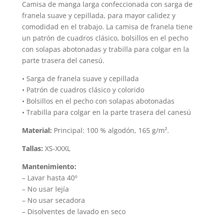
en
en
Camisa de manga larga confeccionada con sarga de
franela suave y cepillada, para mayor calidez y
la
la
comodidad en el trabajo. La camisa de franela tiene
página
página
un patrón de cuadros clásico, bolsillos en el pecho
de
de
con solapas abotonadas y trabilla para colgar en la
producto
produc
parte trasera del canesú.
• Sarga de franela suave y cepillada
• Patrón de cuadros clásico y colorido
• Bolsillos en el pecho con solapas abotonadas
• Trabilla para colgar en la parte trasera del canesú
Material:
Principal: 100 % algodón, 165 g/m².
Tallas:
XS-XXXL
Mantenimiento:
– Lavar hasta 40º
– No usar lejía
– No usar secadora
– Disolventes de lavado en seco