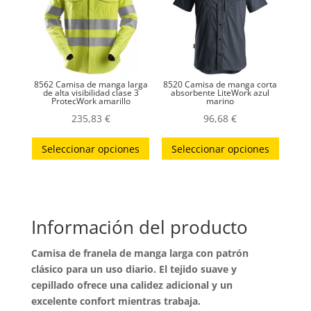
se
pueden
elegir
en
la
8562 Camisa de manga larga
8520 Camisa de manga corta
página
de alta visibilidad clase 3
absorbente LiteWork azul
ProtecWork amarillo
marino
de
235,83
€
96,68
€
producto
Este
Este
Seleccionar opciones
Seleccionar opciones
producto
produc
tiene
tiene
múltiples
múltip
variantes.
variant
Información del producto
Las
Las
opciones
opcion
Camisa de franela de manga larga con patrón
se
se
clásico para un uso diario. El tejido suave y
pueden
puede
cepillado ofrece una calidez adicional y un
elegir
elegir
excelente confort mientras trabaja.