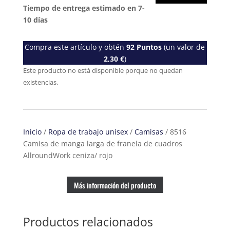
Tiempo de entrega estimado en 7-
10 días
Compra este artículo y obtén
92
Puntos
(un valor de
2,30
€
)
Este producto no está disponible porque no quedan
existencias.
Inicio
/
Ropa de trabajo unisex
/
Camisas
/ 8516
Camisa de manga larga de franela de cuadros
AllroundWork ceniza/ rojo
Más información del producto
Productos relacionados