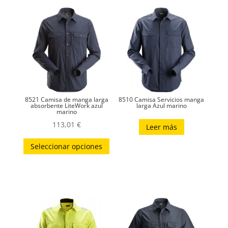
8521 Camisa de manga larga
8510 Camisa Servicios manga
absorbente LiteWork azul
larga Azul marino
marino
113,01
€
Leer más
Este
Seleccionar opciones
producto
tiene
múltiples
variantes.
Las
opciones