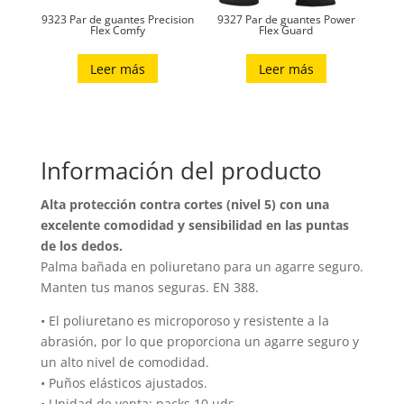
la
9323 Par de guantes Precision
9327 Par de guantes Power
página
Flex Comfy
Flex Guard
de
Leer más
Leer más
producto
Información del producto
Alta protección contra cortes (nivel 5) con una
excelente comodidad y sensibilidad en las puntas
de los dedos.
Palma bañada en poliuretano para un agarre seguro.
Manten tus manos seguras. EN 388.
• El poliuretano es microporoso y resistente a la
abrasión, por lo que proporciona un agarre seguro y
un alto nivel de comodidad.
• Puños elásticos ajustados.
• Unidad de venta: packs 10 uds.