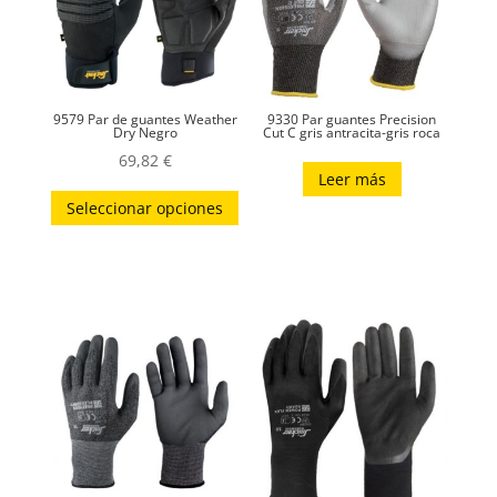
9579 Par de guantes Weather
9330 Par guantes Precision
Dry Negro
Cut C gris antracita-gris roca
69,82
€
Leer más
Este
Seleccionar opciones
producto
tiene
múltiples
variantes.
Las
opciones
se
pueden
elegir
en