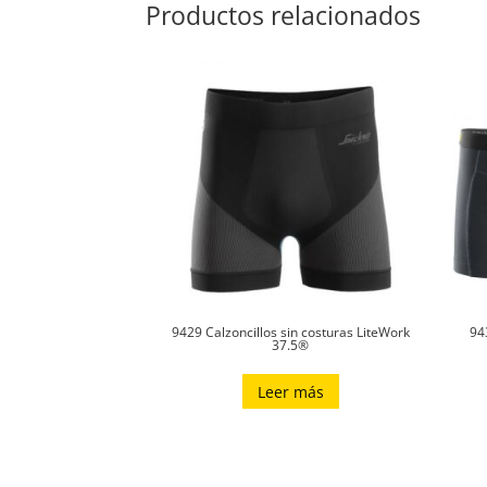
Productos relacionados
9429 Calzoncillos sin costuras LiteWork
94
37.5®
Leer más