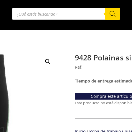
Búsqueda
de
productos
9428 Polainas s
Ref:
Tiempo de entrega estimado
Compra este artícul
Este producto no está disponibl
Inicio
/
Ropa de trabajo unis