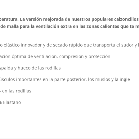
variantes.
Las
ratura. La versión mejorada de nuestros populares calzoncillos l
opciones
 malla para la ventilación extra en las zonas calientes que te m
se
pueden
o elástico innovador y de secado rápido que transporta el sudor y 
elegir
en
ción óptima de ventilación, compresión y protección
la
spalda y hueco de las rodillas
página
sculos importantes en la parte posterior, los muslos y la ingle
de
producto
 en las rodillas
% Elastano