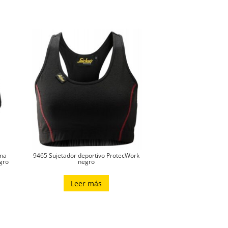
ana
9465 Sujetador deportivo ProtecWork
gro
negro
Leer más