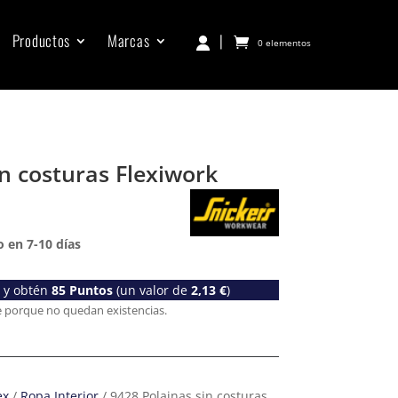
Productos
Marcas
|
0 elementos
in costuras Flexiwork
 en 7-10 días
o y obtén
85
Puntos
(un valor de
2,13
€
)
e porque no quedan existencias.
ex
/
Ropa Interior
/ 9428 Polainas sin costuras