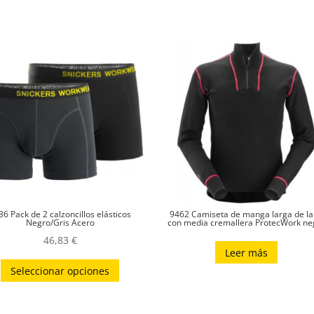
36 Pack de 2 calzoncillos elásticos
9462 Camiseta de manga larga de l
Negro/Gris Acero
con media cremallera ProtecWork ne
46,83
€
Leer más
Este
Seleccionar opciones
producto
tiene
múltiples