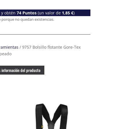
o y obtén
74
Puntos
(un valor de
1,85
€
)
e porque no quedan existencias.
ramientas
/ 9757 Bolsillo flotante Gore-Tex
speado
 información del producto