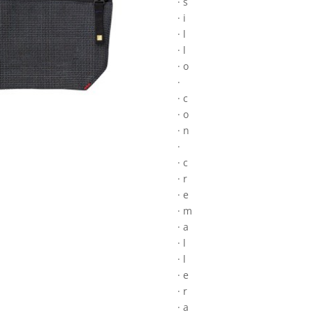
· s
· i
· l
· l
· o
·
· c
· o
· n
·
· c
· r
· e
· m
· a
· l
· l
· e
· r
· a