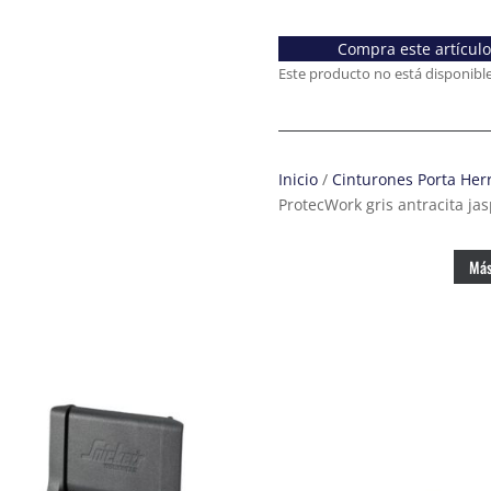
Compra este artícul
Este producto no está disponibl
Inicio
/
Cinturones Porta Her
ProtecWork gris antracita ja
Más