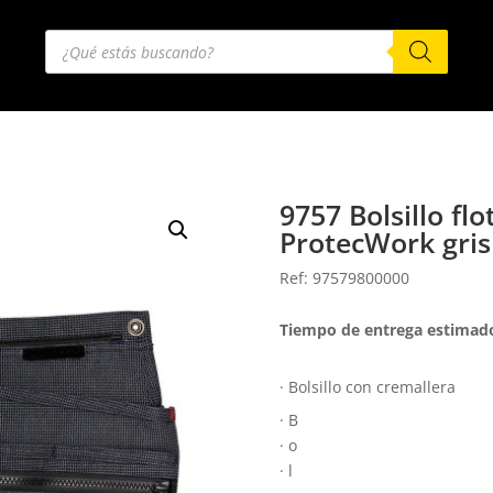
Búsqueda
de
productos
9757 Bolsillo fl
ProtecWork gris
Ref: 97579800000
Tiempo de entrega estimado
· Bolsillo con cremallera
· B
· o
· l