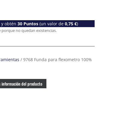
o y obtén
30
Puntos
(un valor de
0,75
€
)
e porque no quedan existencias.
ramientas
/ 9768 Funda para flexometro 100%
 información del producto