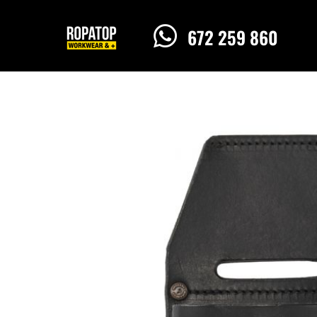

672 259 860