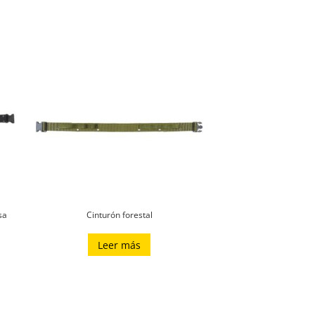
sa
Cinturón forestal
Leer más