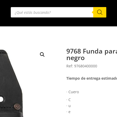
Búsqueda
de
productos
9768 Funda par
negro
Ref: 97680400000
Tiempo de entrega estimado
· Cuero
· C
· u
· e