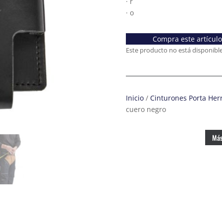
· r
· o
Compra este artícul
Este producto no está disponibl
Inicio
/
Cinturones Porta Her
cuero negro
Más