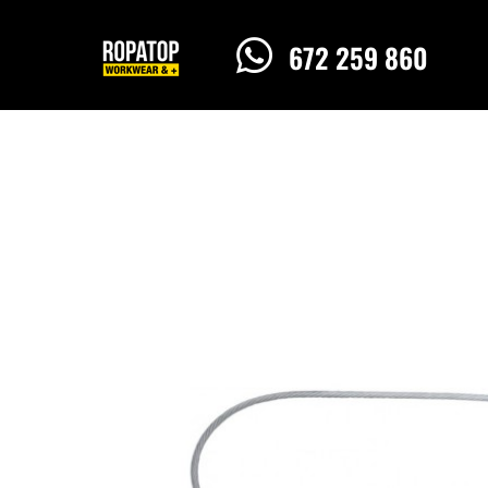

672 259 860