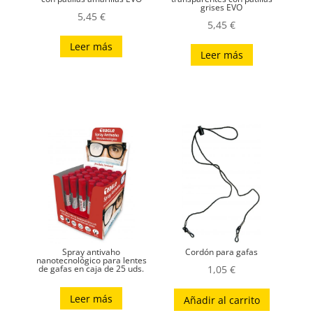
grises EVO
5,45
€
5,45
€
Leer más
Leer más
Spray antivaho
Cordón para gafas
nanotecnológico para lentes
de gafas en caja de 25 uds.
1,05
€
Leer más
Añadir al carrito