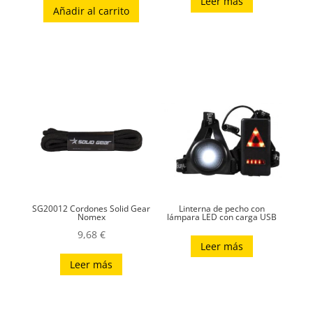
Leer más
Añadir al carrito
SG20012 Cordones Solid Gear
Linterna de pecho con
Nomex
lámpara LED con carga USB
9,68
€
Leer más
Leer más