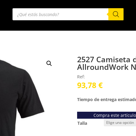
Búsqueda
de
productos
2527 Camiseta 
AllroundWork N
Ref:
93,78
€
Tiempo de entrega estimado
Compra este artícul
Talla