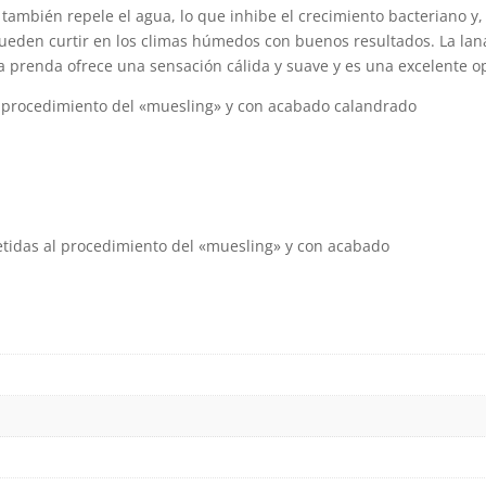
 también repele el agua, lo que inhibe el crecimiento bacteriano y, 
el
 pueden curtir en los climas húmedos con buenos resultados. La l
e
a prenda ofrece una sensación cálida y suave y es una excelente op
la
p
l procedimiento del «muesling» y con acabado calandrado
d
p
etidas al procedimiento del «muesling» y con acabado