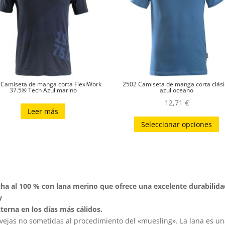
 Camiseta de manga corta FlexiWork
2502 Camiseta de manga corta clási
37.5® Tech Azul marino
azul oceano
12,71
€
Leer más
E
Seleccionar opciones
p
t
m
v
L
ha al 100 % con lana merino que ofrece una excelente durabilida
o
y
s
erna en los días más cálidos.
p
ejas no sometidas al procedimiento del «muesling». La lana es una