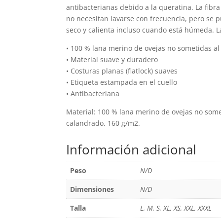
antibacterianas debido a la queratina. La fibra
elegir
no necesitan lavarse con frecuencia, pero se
en
seco y calienta incluso cuando está húmeda. L
la
página
• 100 % lana merino de ovejas no sometidas a
de
• Material suave y duradero
• Costuras planas (flatlock) suaves
producto
• Etiqueta estampada en el cuello
• Antibacteriana
Material: 100 % lana merino de ovejas no som
calandrado, 160 g/m2.
Información adicional
Peso
N/D
Dimensiones
N/D
Talla
L, M, S, XL, XS, XXL, XXXL