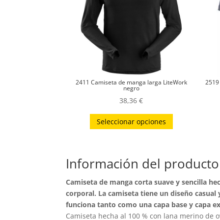
2411 Camiseta de manga larga LiteWork
2519
negro
38,36
€
Este
Seleccionar opciones
producto
tiene
múltiples
Información del producto
variantes.
Las
Camiseta de manga corta suave y sencilla hec
opciones
corporal. La camiseta tiene un diseño casual 
se
funciona tanto como una capa base y capa ext
pueden
Camiseta hecha al 100 % con lana merino de ov