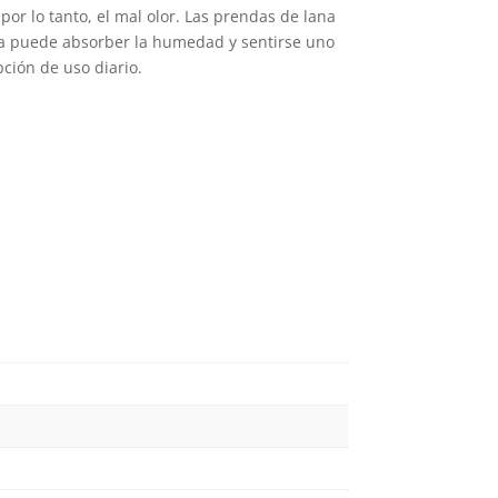
por lo tanto, el mal olor. Las prendas de lana
egir
elegir
ana puede absorber la humedad y sentirse uno
n
en
ción de uso diario.
la
ágina
página
e
de
roducto
producto