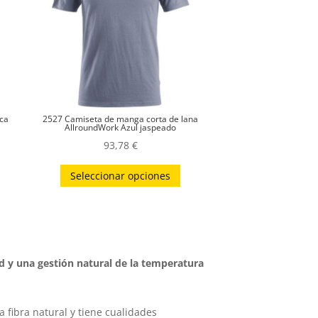
ca
2527 Camiseta de manga corta de lana
AllroundWork Azul jaspeado
93,78
€
ste
Este
Seleccionar opciones
roducto
producto
iene
tiene
últiples
múltiples
ariantes.
variantes.
as
Las
d y una gestión natural de la temperatura
pciones
opciones
e
se
ueden
pueden
 fibra natural y tiene cualidades