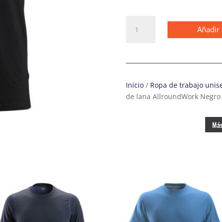
2527
Añadir 
Camiseta
de
manga
corta
de
Inicio
/
Ropa de trabajo unis
lana
de lana AllroundWork Negro
AllroundWork
Negro
cantidad
Más