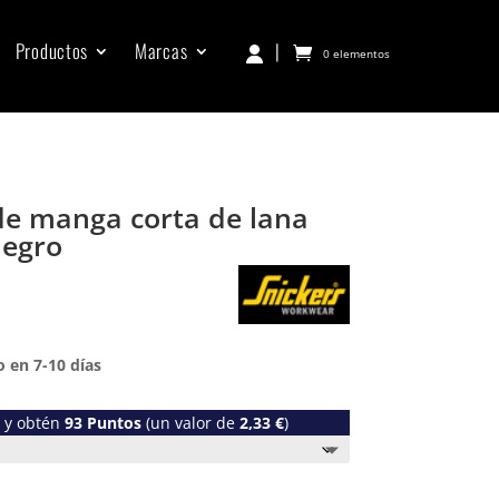
Productos
Marcas
|
0 elementos
de manga corta de lana
egro
 en 7-10 días
o y obtén
93
Puntos
(un valor de
2,33
€
)