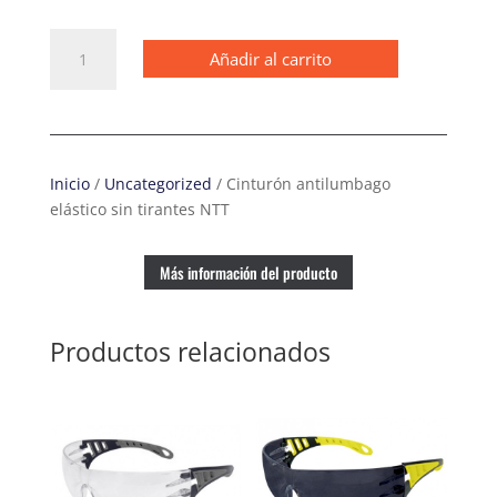
Cinturón
Añadir al carrito
antilumbago
elástico
sin
tirantes
NTT
Inicio
/
Uncategorized
/ Cinturón antilumbago
cantidad
elástico sin tirantes NTT
Más información del producto
Productos relacionados