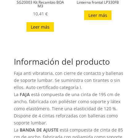
SG20003 Kit Recambio BOA
Linterna frontal LP330FB
M3
10,41
€
Leer más
Leer más
Información del producto
Faja anti vibratoria, con cierre de contacto y ballenas
de soporte lumbar. Se suministra con tirantes o sin
ellos. Auto certificado categoría I.
La
FAJA
está compuesta de una cinta de 195 cm de
ancho, fabricada con poliéster como soporte y látex
como elastómero. Tiene una elasticidad de 120 %.
Dispone de 4 cintas reforzadas con ballenas como
soporte lumbar.
La
BANDA DE AJUSTE
está compuesta de cinta de 85
cm de ancho, fabricada con poliamida como soporte