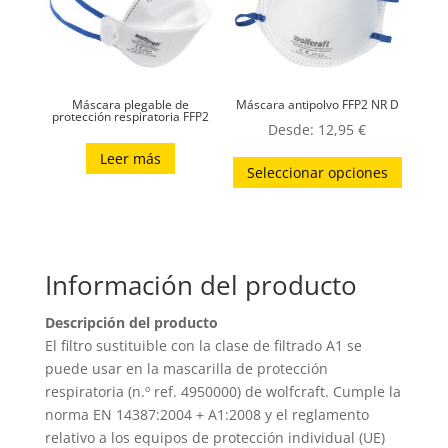
Máscara plegable de
Máscara antipolvo FFP2 NR D
protección respiratoria FFP2
Desde:
12,95
€
Este
Leer más
Seleccionar opciones
produc
tiene
múltip
variant
Información del producto
Las
opcion
Descripción del producto
se
El filtro sustituible con la clase de filtrado A1 se
puede
puede usar en la mascarilla de protección
elegir
respiratoria (n.º ref. 4950000) de wolfcraft. Cumple la
en
norma EN 14387:2004 + A1:2008 y el reglamento
relativo a los equipos de protección individual (UE)
la