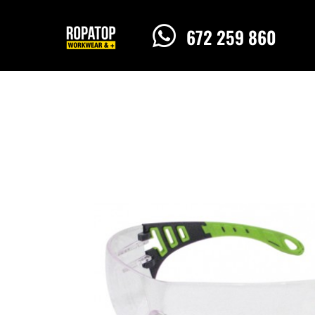

672 259 860