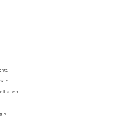
ente
onato
ontinuado
gía