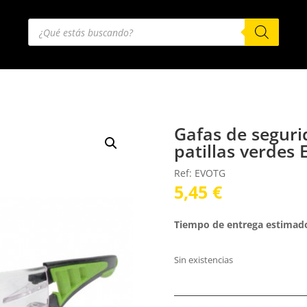
Búsqueda
de
productos
Gafas de seguri
patillas verdes
Ref: EVOTG
5,45
€
Tiempo de entrega estimad
Sin existencias