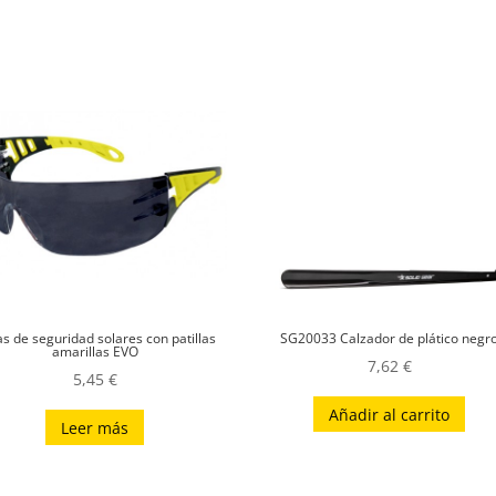
s de seguridad solares con patillas
SG20033 Calzador de plático negr
amarillas EVO
7,62
€
5,45
€
Añadir al carrito
Leer más