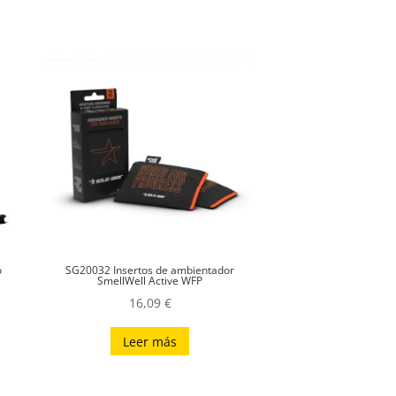
o
SG20032 Insertos de ambientador
SmellWell Active WFP
16,09
€
Leer más