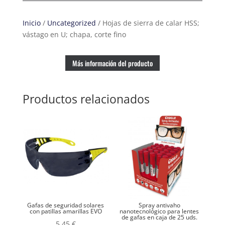
Inicio
/
Uncategorized
/ Hojas de sierra de calar HSS;
vástago en U; chapa, corte fino
Más información del producto
Productos relacionados
Gafas de seguridad solares
Spray antivaho
con patillas amarillas EVO
nanotecnológico para lentes
de gafas en caja de 25 uds.
5,45
€