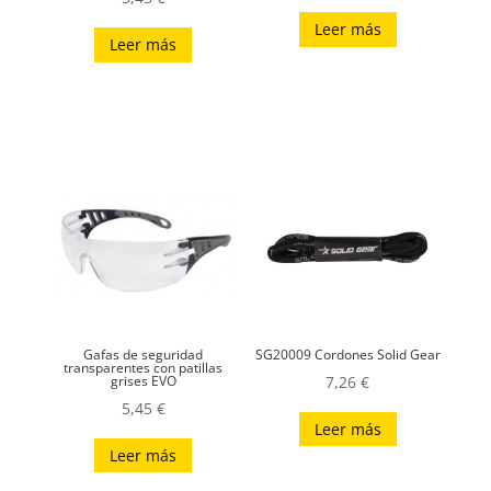
Leer más
Leer más
Gafas de seguridad
SG20009 Cordones Solid Gear
transparentes con patillas
grises EVO
7,26
€
5,45
€
Leer más
Leer más