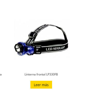
ra
Linterna frontal LP330FB
Leer más