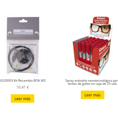
SG20003 Kit Recambio BOA M3
Spray antivaho nanotecnológico pa
lentes de gafas en caja de 25 uds.
10,41
€
Leer más
Leer más