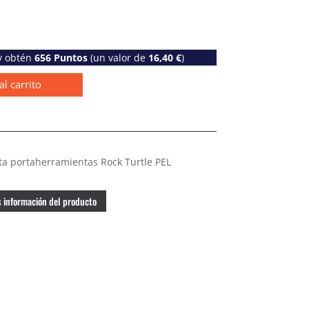
 y obtén
656
Puntos
(un valor de
16,40
€
)
al carrito
ta portaherramientas Rock Turtle PEL
 información del producto