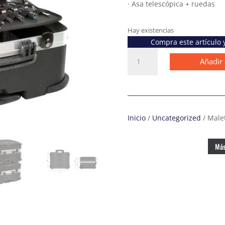
· Asa telescópica + ruedas
Hay existencias
Compra este artículo
Maleta
Añadir 
portaherramientas
Rock
Turtle
PEL
cantidad
Inicio
/
Uncategorized
/ Male
Más