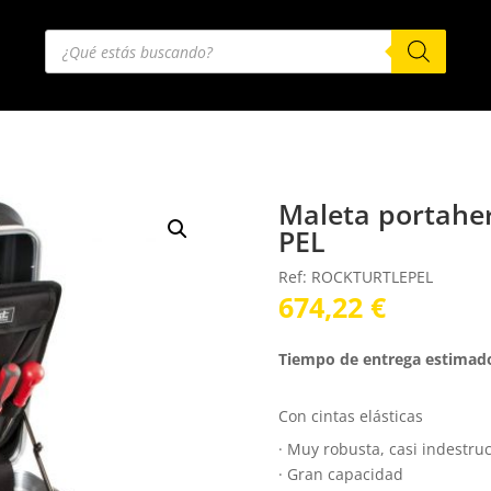
Búsqueda
de
productos
Maleta portaher
PEL
Ref: ROCKTURTLEPEL
674,22
€
Tiempo de entrega estimad
Con cintas elásticas
· Muy robusta, casi indestruc
· Gran capacidad