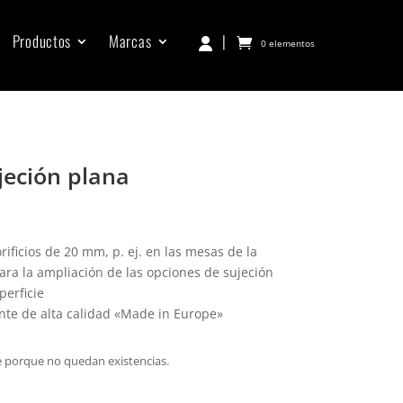
Productos
Marcas
|
0 elementos
jeción plana
rificios de 20 mm, p. ej. en las mesas de la
ara la ampliación de las opciones de sujeción
perficie
ente de alta calidad «Made in Europe»
e porque no quedan existencias.