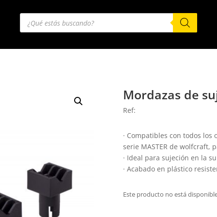
Búsqueda
de
productos
Mordazas de su
Ref:
· Compatibles con todos los o
serie MASTER de wolfcraft, p
· Ideal para sujeción en la su
· Acabado en plástico resist
Este producto no está disponibl