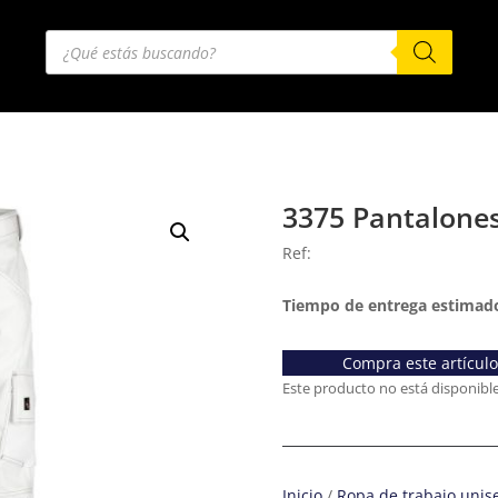
Búsqueda
de
productos
3375 Pantalones
Ref:
Tiempo de entrega estimado
Compra este artícul
Este producto no está disponibl
Inicio
/
Ropa de trabajo unis