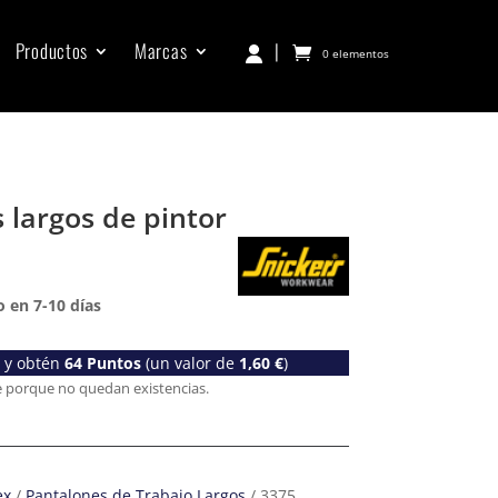
Productos
Marcas
|
0 elementos
 largos de pintor
 en 7-10 días
o y obtén
64
Puntos
(un valor de
1,60
€
)
e porque no quedan existencias.
ex
/
Pantalones de Trabajo Largos
/ 3375