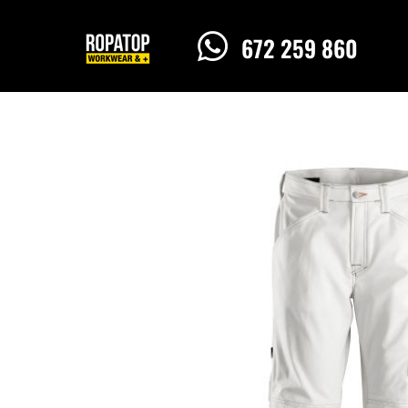

672 259 860