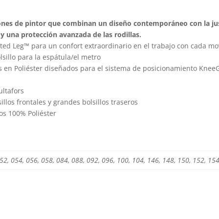
lones de pintor que combinan un diseño contemporáneo con la jus
 y una protección avanzada de las rodillas.
ted Leg™ para un confort extraordinario en el trabajo con cada m
lsillo para la espátula/el metro
dos en Poliéster diseñados para el sistema de posicionamiento Knee
ultafors
illos frontales y grandes bolsillos traseros
os 100% Poliéster
52, 054, 056, 058, 084, 088, 092, 096, 100, 104, 146, 148, 150, 152, 15