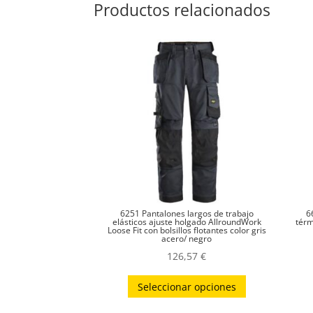
Productos relacionados
6251 Pantalones largos de trabajo
6
elásticos ajuste holgado AllroundWork
térm
Loose Fit con bolsillos flotantes color gris
acero/ negro
126,57
€
Este
Seleccionar opciones
producto
tiene