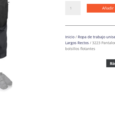
3223
Añadir 
Pantalones
largos
de
solador
Rip-
Inicio
/
Ropa de trabajo unis
Stop
Largos Rectos
/ 3223 Pantalon
gris
bolsillos flotantes
acero
con
bolsillos
Más
flotantes
cantidad