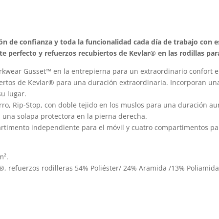
m
variantes.
v
Las
L
opciones
ión de confianza y toda la funcionalidad cada día de trabajo con
o
se
e perfecto y refuerzos recubiertos de Kevlar® en las rodillas par
s
pueden
rkwear Gusset™ en la entrepierna para un extraordinario confort 
p
elegir
ubiertos de Kevlar® para una duración extraordinaria. Incorporan un
el
en
u lugar.
e
la
arro, Rip-Stop, con doble tejido en los muslos para una duración a
la
página
on una solapa protectora en la pierna derecha.
p
de
mpartimento independiente para el móvil y cuatro compartimentos pa
d
producto
p
m².
, refuerzos rodilleras 54% Poliéster/ 24% Aramida /13% Poliamida