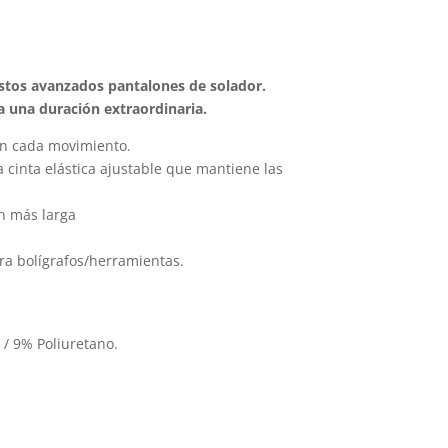
últiples
variantes.
ariantes.
Las
as
opciones
 estos avanzados pantalones de solador.
pciones
se
a una duración extraordinaria.
e
pueden
en cada movimiento.
ueden
elegir
a cinta elástica ajustable que mantiene las
egir
en
n
la
un más larga
página
ágina
de
ra bolígrafos/herramientas.
e
producto
roducto
 / 9% Poliuretano.