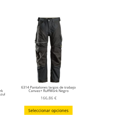
6314 Pantalones largos de trabajo
rk
Canvas+ RuffWork Negro
azul
166,86
€
Este
Seleccionar opciones
ste
producto
roducto
tiene
iene
múltiples