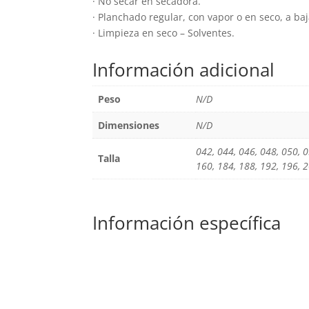
· No secar en secadora.
· Planchado regular, con vapor o en seco, a ba
· Limpieza en seco – Solventes.
Información adicional
Peso
N/D
Dimensiones
N/D
042, 044, 046, 048, 050, 0
Talla
160, 184, 188, 192, 196, 2
Información específica