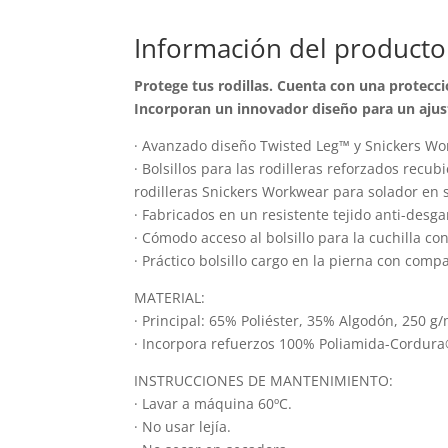
múltiples
Información del producto
variantes.
Las
Protege tus rodillas. Cuenta con una protecc
opciones
Incorporan un innovador diseño para un ajust
se
· Avanzado diseño Twisted Leg™ y Snickers Wo
pueden
· Bolsillos para las rodilleras reforzados rec
elegir
rodilleras Snickers Workwear para solador en s
en
· Fabricados en un resistente tejido anti-desg
la
· Cómodo acceso al bolsillo para la cuchilla c
página
· Práctico bolsillo cargo en la pierna con co
de
MATERIAL:
producto
· Principal: 65% Poliéster, 35% Algodón, 250 g/
· Incorpora refuerzos 100% Poliamida-Cordura®
INSTRUCCIONES DE MANTENIMIENTO:
· Lavar a máquina 60ºC.
· No usar lejía.