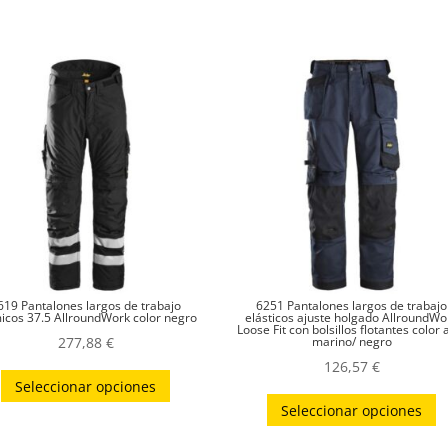
619 Pantalones largos de trabajo
6251 Pantalones largos de trabajo
icos 37.5 AllroundWork color negro
elásticos ajuste holgado AllroundWo
Loose Fit con bolsillos flotantes color 
277,88
€
marino/ negro
126,57
€
Este
Seleccionar opciones
E
producto
Seleccionar opciones
p
tiene
t
múltiples