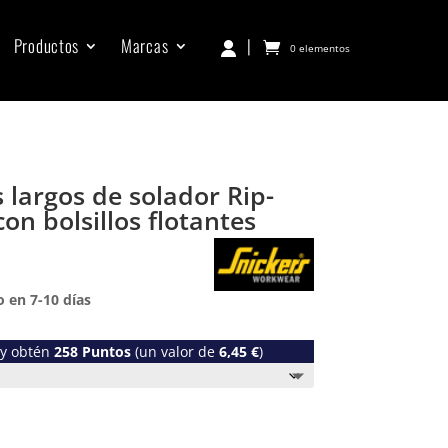
Productos
Marcas
|
0 elementos
 largos de solador Rip-
con bolsillos flotantes
 en 7-10 días
 y obtén
258
Puntos
(un valor de
6,45
€
)