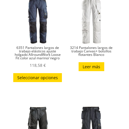
6351 Pantalones largos de
3214 Pantalones largos de
trabajo elásticos ajuste
trabajo Canvas+ bolsillos
holgado AllroundWork Loose
flotantes Blanco
Fit color azul marino/ negro
118,58
€
Leer más
Este
Seleccionar opciones
producto
tiene
múltiples
variantes.
Las
opciones
se