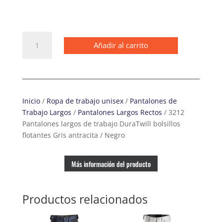
3212
Añadir al carrito
Pantalones
largos
de
trabajo
DuraTwill
Inicio
/
Ropa de trabajo unisex
/
Pantalones de
bolsillos
Trabajo Largos
/
Pantalones Largos Rectos
/ 3212
flotantes
Pantalones largos de trabajo DuraTwill bolsillos
Gris
flotantes Gris antracita / Negro
antracita
/
Negro
Más información del producto
cantidad
Productos relacionados