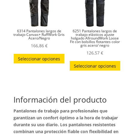
pueden
elegir
en
la
6314 Pantalones largos de
6251 Pantalones largos de
página
trabajo Canvas+ RuffWork Gris
trabajo elásticos ajuste
Acero/Negro
holgado AllroundWork Loose
Fit con bolsillos flotantes color
de
166,86
€
gris acero/ negro
producto
126,57
€
Este
Seleccionar opciones
Este
producto
Seleccionar opciones
produc
tiene
tiene
múltiples
múltip
variantes.
variant
Las
Información del producto
Las
opciones
opcion
se
Pantalones de trabajo para profesionales que
se
pueden
garantizan un confort óptimo a la hora de trabajar
puede
elegir
durante su uso diario. Los pantalones resistentes
elegir
en
combinan una protección fiable con flexibilidad en