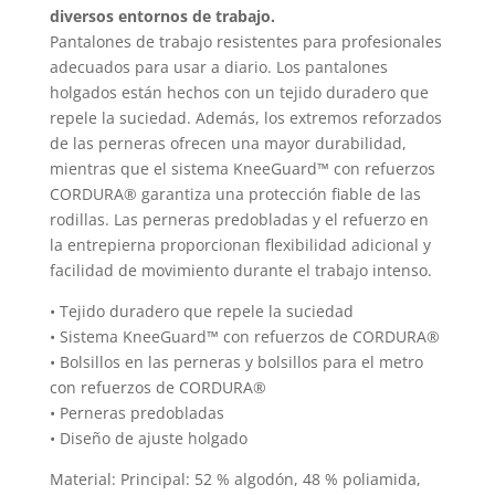
en
diversos entornos de trabajo.
la
Pantalones de trabajo resistentes para profesionales
la
página
adecuados para usar a diario. Los pantalones
página
de
holgados están hechos con un tejido duradero que
de
producto
repele la suciedad. Además, los extremos reforzados
produc
de las perneras ofrecen una mayor durabilidad,
mientras que el sistema KneeGuard™ con refuerzos
CORDURA® garantiza una protección fiable de las
rodillas. Las perneras predobladas y el refuerzo en
la entrepierna proporcionan flexibilidad adicional y
facilidad de movimiento durante el trabajo intenso.
• Tejido duradero que repele la suciedad
• Sistema KneeGuard™ con refuerzos de CORDURA®
• Bolsillos en las perneras y bolsillos para el metro
con refuerzos de CORDURA®
• Perneras predobladas
• Diseño de ajuste holgado
Material: Principal: 52 % algodón, 48 % poliamida,