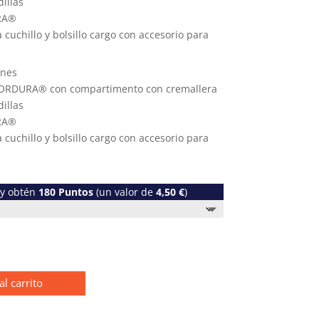
illas
RA®
a cuchillo y bolsillo cargo con accesorio para
ones
de CORDURA® con compartimento con cremallera
illas
RA®
a cuchillo y bolsillo cargo con accesorio para
 y obtén
180
Puntos
(un valor de
4,50
€
)
al carrito