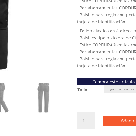
· Estire CORDURA® en las rod
· Portaherramientas CORDU
· Bolsillo para regla con port
tarjeta de identificación
· Tejido elástico en 4 direcci
· Bolsillos tipo pistolera 
· Estire CORDURA® en las rod
· Portaherramientas CORDU
· Bolsillo para regla con port
tarjeta de identificación
Compra este artículo
Talla
6271
Añadir 
Pantalones
largos