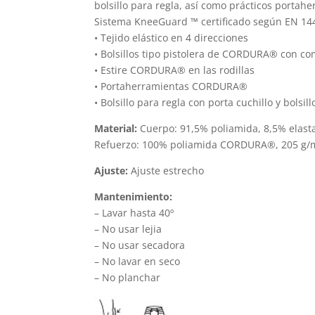
bolsillo para regla, así como prácticos porta
página
Sistema KneeGuard ™ certificado según EN 144
de
• Tejido elástico en 4 direcciones
producto
• Bolsillos tipo pistolera de CORDURA® con c
• Estire CORDURA® en las rodillas
• Portaherramientas CORDURA®
• Bolsillo para regla con porta cuchillo y bolsil
Material:
Cuerpo: 91,5% poliamida, 8,5% elast
Refuerzo: 100% poliamida CORDURA®, 205 g/
Ajuste:
Ajuste estrecho
Mantenimiento:
– Lavar hasta 40º
– No usar lejia
– No usar secadora
– No lavar en seco
– No planchar