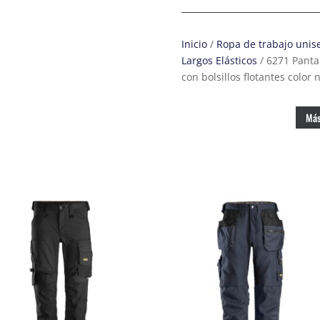
de
trabajo
elásticos
Inicio
/
Ropa de trabajo unis
AllroundWork
Largos Elásticos
/ 6271 Panta
con
con bolsillos flotantes color 
bolsillos
flotantes
color
Más
negro
cantidad