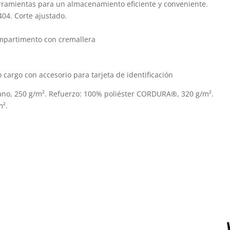
página
herramientas para un almacenamiento eficiente y conveniente.
p
04. Corte ajustado.
de
d
producto
p
ompartimento con cremallera
lo cargo con accesorio para tarjeta de identificación
ano, 250 g/m². Refuerzo: 100% poliéster CORDURA®, 320 g/m².
m².