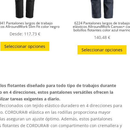
341 Pantalones largos de trabajo
6224 Pantalones largos de trabajo
cos AllroundWork Slim Fit color negro
elásticos AllroundWork Canvas+ co
bolsillos flotantes color azul marin
Desde:
117,73
€
140,48
€
Este
E
Seleccionar opciones
producto
Seleccionar opciones
p
tiene
t
múltiples
m
variantes.
v
Las
L
llos flotantes diseñado para todo tipo de trabajos durante
opciones
o
o en 4 direcciones, estos pantalones versátiles ofrecen la
se
s
izar tareas exigentes a diario.
pueden
p
feccionados con tejido elástico duradero en 4 direcciones para
elegir
o. CORDURA® elástica en las rodillas proporciona mayor
el
en
das aseguran un ajuste óptimo. Además, estos pantalones
e
la
los flotantes de CORDURA® con compartimento con cremallera y
la