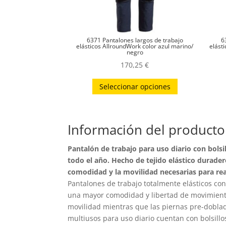
6371 Pantalones largos de trabajo
6
elásticos AllroundWork color azul marino/
elásti
negro
170,25
€
Este
Seleccionar opciones
producto
tiene
múltiples
Información del producto
variantes.
Las
Pantalón de trabajo para uso diario con bolsi
opciones
todo el año. Hecho de tejido elástico durader
se
comodidad y la movilidad necesarias para real
pueden
Pantalones de trabajo totalmente elásticos con
una mayor comodidad y libertad de movimient
elegir
movilidad mientras que las piernas pre-dobla
en
multiusos para uso diario cuentan con bolsil
la