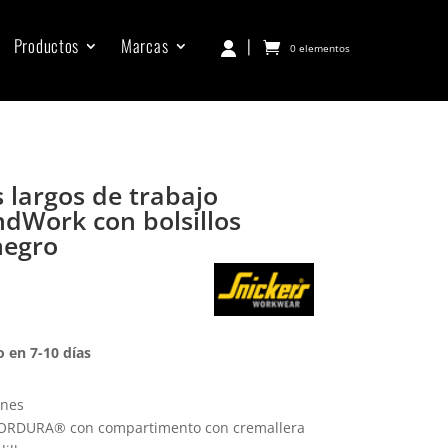
Productos
Marcas
|
0 elementos
 largos de trabajo
ndWork con bolsillos
negro
 en 7-10 días
ones
de CORDURA® con compartimento con cremallera