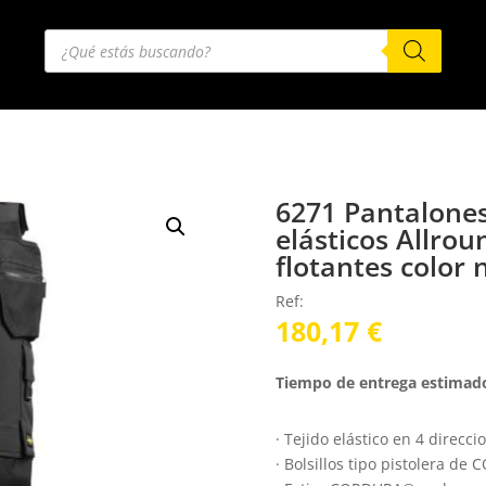
Búsqueda
de
productos
6271 Pantalones
elásticos Allrou
flotantes color 
Ref:
180,17
€
Tiempo de entrega estimado
· Tejido elástico en 4 direcci
· Bolsillos tipo pistolera 