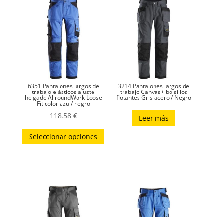
6351 Pantalones largos de
3214 Pantalones largos de
trabajo elásticos ajuste
trabajo Canvas+ bolsillos
holgado AllroundWork Loose
flotantes Gris acero / Negro
Fit color azul/ negro
118,58
€
Leer más
Este
Seleccionar opciones
producto
tiene
múltiples
variantes.
Las
opciones
se