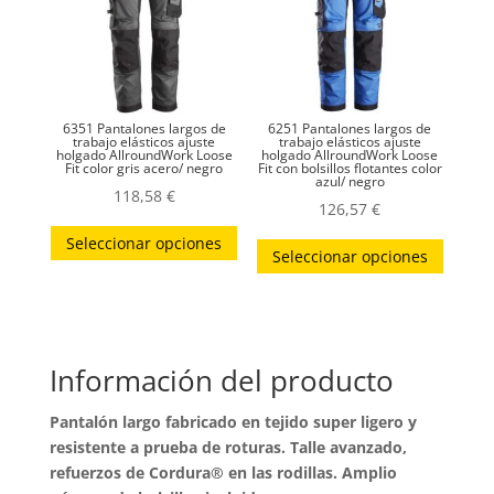
pueden
elegir
en
la
6351 Pantalones largos de
6251 Pantalones largos de
página
trabajo elásticos ajuste
trabajo elásticos ajuste
holgado AllroundWork Loose
holgado AllroundWork Loose
Fit color gris acero/ negro
Fit con bolsillos flotantes color
de
azul/ negro
118,58
€
producto
126,57
€
Este
Este
Seleccionar opciones
producto
Seleccionar opciones
produc
tiene
tiene
múltiples
múltip
variantes.
variant
Las
Información del producto
Las
opciones
opcion
Pantalón largo fabricado en tejido super ligero y
se
se
resistente a prueba de roturas. Talle avanzado,
pueden
puede
refuerzos de Cordura® en las rodillas. Amplio
elegir