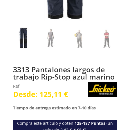
3313 Pantalones largos de
trabajo Rip-Stop azul marino
Ref:
Desde:
125,11
€
Tiempo de entrega estimado en 7-10 días
Compra este artículo y obtén
125-187
Puntos
(un
valor de
3,13
€
-
4,68
€
)