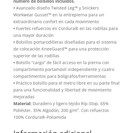
elegir
número de bolsillos incluidos.
en
en
•
Avanzado diseño Twisted Leg™ y Snickers
la
Workwear Gusset™ en la entrepierna para un
la
página
extraordinario confort en cada movimiento
página
de
•
Fuertes refuerzos en Cordura® en las rodillas para
de
producto
una mayor duración
produc
•
Bolsillos portarodilleras diseñadas para el sistema
de colocación KneeGuard™ para una protección
superior de las rodillas
•
Bolsillo “cargo” de fácil acceso en la pierna con
compartimento portamóvil independiente y cuatro
compartimentos para bolígrafos/herramientas
•
Práctico bolsillo para el metro libre en su parte final
para una funcionalidad y libertad de movimiento
mejoradas
Material:
Duradero y ligero tejido Rip-Stop. 65%
Poliéster, 35% Algodón, 200 g/m². Con refuerzos
100% Cordura®-Poliamida