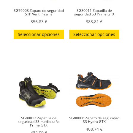
SG76003 Zapato de seguridad
SG80011 Zapatilla de
S1P Vent Plasma
seguridad S3 Prime GTX
356,83
€
383,81
€
Este
Este
Seleccionar opciones
Seleccionar opciones
producto
produc
tiene
tiene
múltiples
múltip
variantes.
variant
Las
Las
opciones
opcion
se
se
pueden
puede
elegir
elegir
en
en
la
la
SG80012 Zapatilla de
SG80006 Zapato de seguridad
página
página
seguridad S3 media caña
S3 Hydra GTX
Prime GTX
408,74
€
de
de
432,09
€