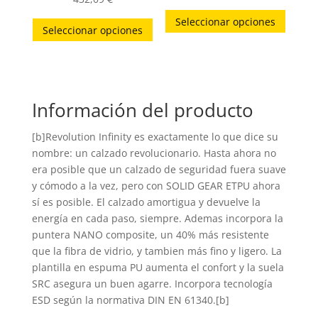
Este
producto
produc
Este
Seleccionar opciones
produc
Seleccionar opciones
producto
tiene
tiene
múltip
múltiples
variant
variantes.
Las
Información del producto
Las
opcion
opciones
[b]Revolution Infinity es exactamente lo que dice su
se
se
nombre: un calzado revolucionario. Hasta ahora no
puede
pueden
era posible que un calzado de seguridad fuera suave
elegir
elegir
y cómodo a la vez, pero con SOLID GEAR ETPU ahora
en
en
sí es posible. El calzado amortigua y devuelve la
la
energía en cada paso, siempre. Ademas incorpora la
la
página
puntera NANO composite, un 40% más resistente
página
de
que la fibra de vidrio, y tambien más fino y ligero. La
de
produc
plantilla en espuma PU aumenta el confort y la suela
producto
SRC asegura un buen agarre. Incorpora tecnología
ESD según la normativa DIN EN 61340.[b]